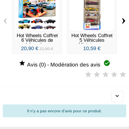
‹
›
Hot Wheels Coffret
Hot Wheels Coffret
H
6 Véhicules de
5 Véhicules
Légende...
Miniatures...
20,90 €
10,59 €
22,90 €


Avis (0) - Modération des avis

Il n'y a pas encore d'avis pour ce produit.