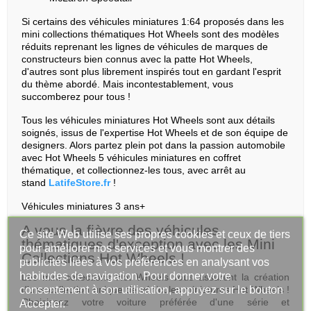
Si certains des véhicules miniatures 1:64 proposés dans les
mini collections thématiques Hot Wheels sont des modèles
réduits reprenant les lignes de véhicules de marques de
constructeurs bien connus avec la patte Hot Wheels,
d'autres sont plus librement inspirés tout en gardant l'esprit
du thème abordé. Mais incontestablement, vous
succomberez pour tous !
Tous les véhicules miniatures Hot Wheels sont aux détails
soignés, issus de l'expertise Hot Wheels et de son équipe de
designers. Alors partez plein pot dans la passion automobile
avec Hot Wheels 5 véhicules miniatures en coffret
thématique, et collectionnez-les tous, avec arrêt au
stand
LatifeStore.fr
!
Véhicules miniatures 3 ans+
A vous la fièvre des véhicules
Ce site Web utilise ses propres cookies et ceux de tiers
thématiques d'exception avec les Mini
pour améliorer nos services et vous montrer des
Collections Hot Wheels !
publicités liées à vos préférences en analysant vos
habitudes de navigation. Pour donner votre
Les mini collections Hot Wheels vous assurent la création
consentement à son utilisation, appuyez sur le bouton
d'une collection unique de véhicules miniatures Hot Wheels !
Choisissez votre voiture préférée d'une série et
Accepter.