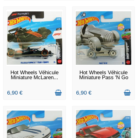
DERNIERS ARTICLES EN
DERNIERS ARTICLES EN
Hot Wheels Véhicule
Hot Wheels Véhicule
STOCK
STOCK
Miniature McLaren...
Miniature Pass 'N Go
6,90 €
6,90 €