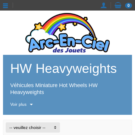
0
HW Heavyweights
Véhicules Miniature Hot Wheels HW
Heavyweights
Voir plus
-- veuillez choisir --