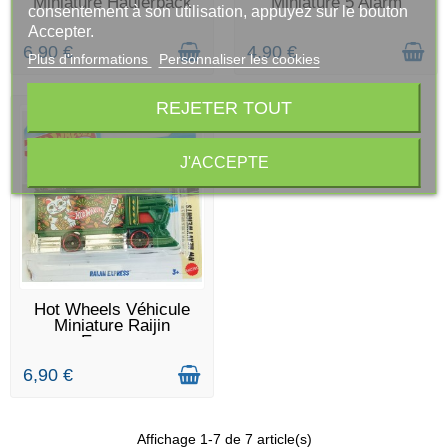
Miniature Haulerback
Miniature 5 Alarm
consentement à son utilisation, appuyez sur le bouton
Accepter.
6,90 €
4,90 €
Plus d'informations
Personnaliser les cookies
REJETER TOUT
J'ACCEPTE
DERNIERS ARTICLES EN
Hot Wheels Véhicule
STOCK
Miniature Raijin
Express
6,90 €
Affichage 1-7 de 7 article(s)