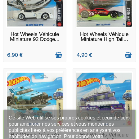
DERNIERS ARTICLES EN
EN STOCK
Hot Wheels Véhicule
Hot Wheels Véhicule
STOCK
Miniature 92 Dodge...
Miniature High Tail...
6,90 €
4,90 €
Ce site Web utilise ses propres cookies et ceux de tiers
pour améliorer nos services et vous montrer des
publicités liées à vos préférences en analysant vos
DERNIERS ARTICLES EN
DERNIERS ARTICLES EN
Hot Wheels Véhicule
Hot Wheels Véhicule
habitudes de navigation. Pour donner votre
STOCK
STOCK