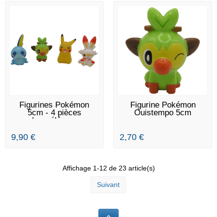
EN STOCK
EN STOCK
Figurines Pokémon
Figurine Pokémon
5cm - 4 pièces
Ouistempo 5cm
Larméléon...
9,90 €
2,70 €
Affichage 1-12 de 23 article(s)
Suivant