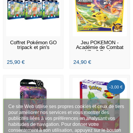
RUPTURE DE STOCK
DERNIERS ARTICLES EN
Coffret Pokémon GO
Jeu POKEMON -
STOCK
tripack et pin's
Académie de Combat
V2 - 3 Decks
25,90 €
24,90 €
-3,00 €
Ce site Web utilise ses propres cookies et ceux de tiers
pour améliorer nos services et vous montrer des
publicités liées à vos préférences en analysant vos
habitudes de navigation. Pour donner votre
consentement à son utilisation, appuyez sur le bouton