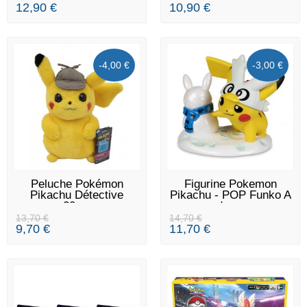
12,90 €
10,90 €
-4,00 €
-3,00 €
EN STOCK
EN STOCK
Peluche Pokémon
Figurine Pokemon
Pikachu Détective
Pikachu - POP Funko A
20cm
day...
13,70 €
14,70 €
9,70 €
11,70 €