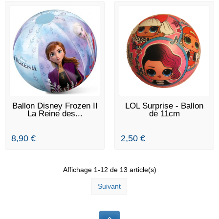
EN STOCK
EN STOCK
Ballon Disney Frozen II
LOL Surprise - Ballon
La Reine des...
de 11cm
8,90 €
2,50 €
Affichage 1-12 de 13 article(s)
Suivant