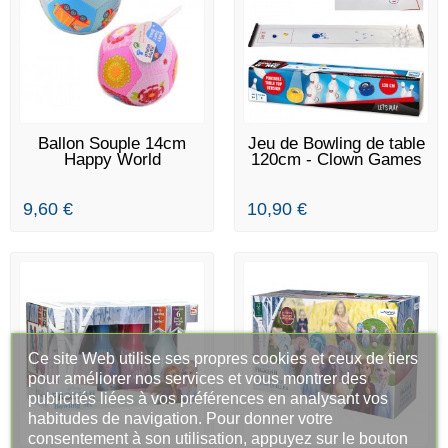
EN STOCK
EN STOCK
Ballon Souple 14cm
Jeu de Bowling de table
Happy World
120cm - Clown Games
9,60 €
10,90 €
Ce site Web utilise ses propres cookies et ceux de tiers
pour améliorer nos services et vous montrer des
publicités liées à vos préférences en analysant vos
habitudes de navigation. Pour donner votre
consentement à son utilisation, appuyez sur le bouton