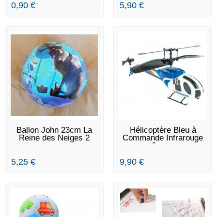
0,90 €
5,90 €
EN STOCK
EN STOCK
Ballon John 23cm La
Hélicoptère Bleu à
Reine des Neiges 2
Commande Infrarouge
8ans+
5,25 €
9,90 €