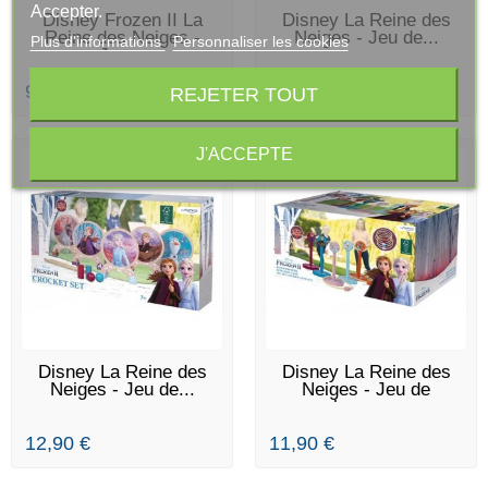
Accepter.
EN STOCK
EN STOCK
Disney Frozen II La
Disney La Reine des
Reine des Neiges -
Neiges - Jeu de...
Plus d'informations
Personnaliser les cookies
Jeu...
9,90 €
12,90 €
REJETER TOUT
J'ACCEPTE
EN STOCK
DERNIERS ARTICLES EN
Disney La Reine des
Disney La Reine des
STOCK
Neiges - Jeu de...
Neiges - Jeu de
lancer...
12,90 €
11,90 €