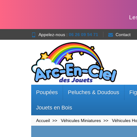
Le
Appelez-nous :
06 26 09 54 71
Contact
Poupées
Peluches & Doudous
Fig
Jouets en Bois
Accueil
Véhicules Miniatures
Véhicules H