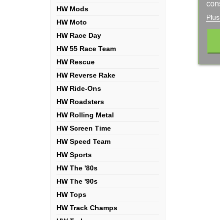
con
HW Mods
Plus
HW Moto
HW Race Day
HW 55 Race Team
HW Rescue
HW Reverse Rake
HW Ride-Ons
HW Roadsters
HW Rolling Metal
HW Screen Time
HW Speed Team
HW Sports
HW The '80s
HW The '90s
HW Tops
HW Track Champs