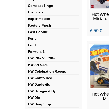
Compact kings
Exoticars
EN
Hot Whee
Miniatur
Experimotors
Factory Fresh
6,59 €
Fast Foodie
Ferrari
Ford
Formula 1
HW '70s VS. '90s
HW Art Cars
HW Celebration Racers
HW Contoured
HW Dardevils
HW Designed By
EN
Hot Whee
HW Dirt
Min
Erike
HW Drag Strip