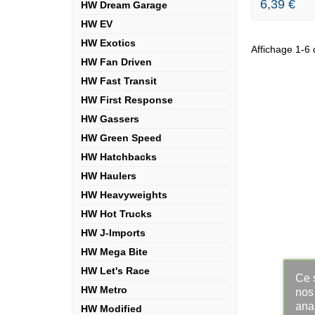
6,39 €
HW Dream Garage
HW EV
HW Exotics
Affichage 1-6 d
HW Fan Driven
HW Fast Transit
HW First Response
HW Gassers
HW Green Speed
HW Hatchbacks
HW Haulers
HW Heavyweights
HW Hot Trucks
HW J-Imports
HW Mega Bite
HW Let's Race
Ce s
HW Metro
nos 
ana
HW Modified