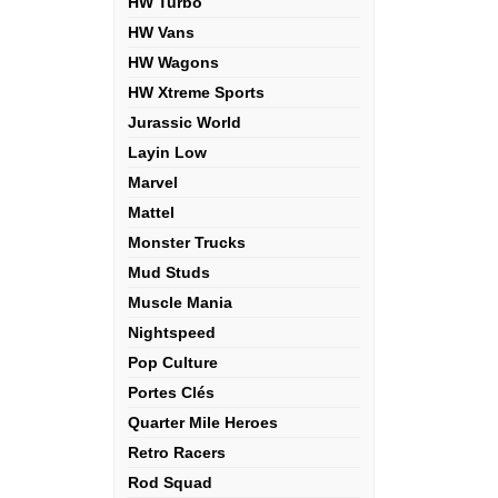
HW Turbo
HW Vans
HW Wagons
HW Xtreme Sports
Jurassic World
Layin Low
Marvel
Mattel
Monster Trucks
Mud Studs
Muscle Mania
Nightspeed
Pop Culture
Portes Clés
Quarter Mile Heroes
Retro Racers
Rod Squad