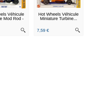
N STOCK
EN STOCK
els Véhicule
Hot Wheels Véhicule
re Mod Rod -
Miniature Turbine...
HW...
7,59 €