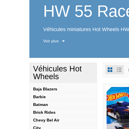
HW 55 Rac
Véhicules miniatures Hot Wheels H
Voir plus
Véhicules Hot
Wheels
Baja Blazers
Barbie
Batman
Brick Rides
Chevy Bel Air
City