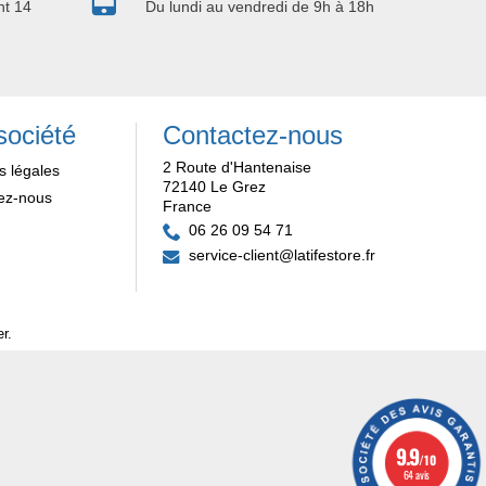
nt 14
Du lundi au vendredi de 9h à 18h
société
Contactez-nous
2 Route d'Hantenaise
s légales
72140 Le Grez
ez-nous
France
06 26 09 54 71
service-client@latifestore.fr
er
.
9.9
/10
64 avis