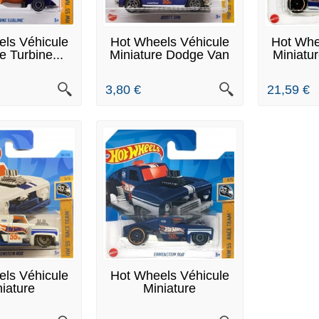
 STOCK
EN STOCK
E
ls Véhicule
Hot Wheels Véhicule
Hot Whe
e Turbine...
Miniature Dodge Van
Miniatu
HKH67
3,80 €
21,59 €
 STOCK
EN STOCK
ls Véhicule
Hot Wheels Véhicule
iature
Miniature
nstein...
Erikenstein...