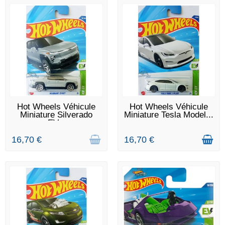
RUPTURE DE STOCK
DERNIERS ARTICLES EN
Hot Wheels Véhicule
Hot Wheels Véhicule
STOCK
Miniature Silverado
Miniature Tesla Model...
EV...
16,70 €
16,70 €