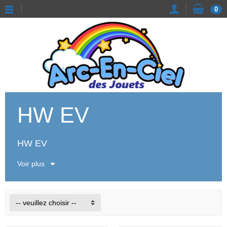
0
HW EV
HW EV
Voir plus
-- veuillez choisir --