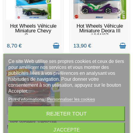
DERNIERS ARTICLES EN
EN STOCK
Hot Wheels Véhicule
Hot Wheels Véhicule
STOCK
Miniature Chevy
Miniature Deora III
Super...
HYW67
8,70 €
13,90 €
Ce site Web utilise ses propres cookies et ceux de tiers
pour améliorer nos services et vous montrer des
publicités liées à vos préférences en analysant vos
habitudes de navigation. Pour donner votre
consentement à son utilisation, appuyez sur le bouton
Accepter.
Plus d'informations
Personnaliser les cookies
REJETER TOUT
EN STOCK
Hot Wheels Véhicule
Miniature Tesla Model...
J'ACCEPTE