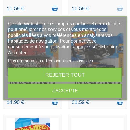
10,59 €
16,59 €
Ce site Web utilise ses propres cookies et ceux de tiers
pour améliorer nos services et vous montrer des
publicités liées à vos préférences en analysant vos
habitudes de navigation. Pour donner votre
consentement à son utilisation, appuyez sur le bouton
Accepter.
Plus d'informations
Personnaliser les cookies
REJETER TOUT
EN STOCK
EN STOCK
Hot Wheels Véhicule
Hot Wheels Véhicule
Miniature Ain't Fare...
Miniature Mod Rod -
J'ACCEPTE
HW...
14,90 €
21,59 €