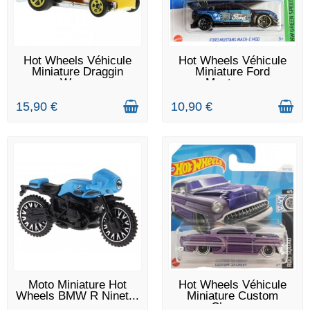
DERNIERS ARTICLES EN
EN STOCK
Hot Wheels Véhicule
Hot Wheels Véhicule
STOCK
Miniature Draggin
Miniature Ford
Wagon
Mustang...
15,90 €
10,90 €
EN STOCK
RUPTURE DE STOCK
Moto Miniature Hot
Hot Wheels Véhicule
Wheels BMW R Ninet...
Miniature Custom
Chevy...