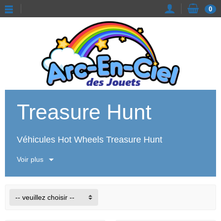
0
Treasure Hunt
Véhicules Hot Wheels Treasure Hunt
Voir plus
-- veuillez choisir --