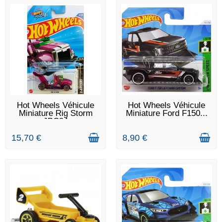
DERNIERS ARTICLES EN
DERNIERS ARTICLES EN
Hot Wheels Véhicule
Hot Wheels Véhicule
STOCK
STOCK
Miniature Rig Storm
Miniature Ford F150...
JBC24
15,70 €
8,90 €