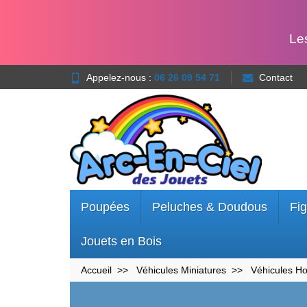
Le
Appelez-nous :
06 26 09 54 71
Contact
Poupées
Peluches & Doudous
Fig
Jouets en Bois
Accueil
Véhicules Miniatures
Véhicules H