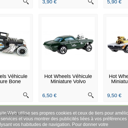
3,90 €
5,90 €
 STOCK
EN STOCK
RUPTU
ls Véhicule
Hot Wheels Véhicule
Hot Whe
ture Bone
Miniature Volvo
Miniatu
aker...
P1800...
6,50 €
9,50 €
ite Web utilise ses propres cookies et ceux de tiers pour amélio
 de 20 article(s)
services et vous montrer des publicités liées à vos préférences
lysant vos habitudes de navigation. Pour donner votre