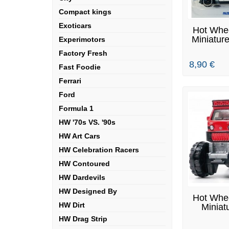
Compact kings
Exoticars
DERNIERS
Hot Whee
S
Miniatur
Experimotors
Factory Fresh
8,90 €
Fast Foodie
Ferrari
Ford
Formula 1
HW '70s VS. '90s
HW Art Cars
HW Celebration Racers
HW Contoured
HW Dardevils
HW Designed By
EN
Hot Whee
HW Dirt
Miniat
Au
HW Drag Strip