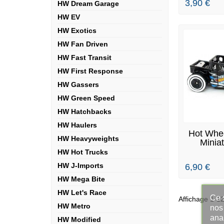
3,90 €
HW Dream Garage
HW EV
HW Exotics
HW Fan Driven
HW Fast Transit
HW First Response
HW Gassers
HW Green Speed
HW Hatchbacks
HW Haulers
EN
Hot Whee
HW Heavyweights
Minia
Sh
HW Hot Trucks
HW J-Imports
6,90 €
HW Mega Bite
HW Let's Race
Ce s
Affichage 1-12
HW Metro
nos 
ana
HW Modified