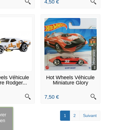
4,50 €
RE DE STOCK
EN STOCK
els Véhicule
Hot Wheels Véhicule
re Rodger...
Miniature Glory
Chaser...
7,50 €
rer
1
2
Suivant
 en