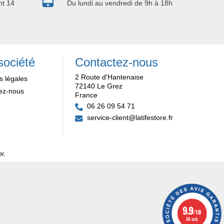
nt 14
Du lundi au vendredi de 9h à 18h
société
Contactez-nous
2 Route d'Hantenaise
s légales
72140 Le Grez
ez-nous
France
06 26 09 54 71
service-client@latifestore.fr
er
.
9.9
/10
64 avis