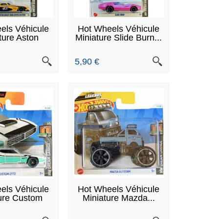
RE DE STOCK
EN STOCK
els Véhicule
Hot Wheels Véhicule
ture Aston
Miniature Slide Burn...
rtin...
5,90 €
N STOCK
EN STOCK
els Véhicule
Hot Wheels Véhicule
ure Custom
Miniature Mazda...
tto...