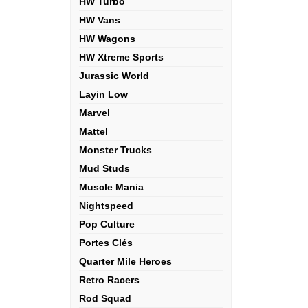
HW Turbo
HW Vans
HW Wagons
HW Xtreme Sports
Jurassic World
Layin Low
Marvel
Mattel
Monster Trucks
Mud Studs
Muscle Mania
Nightspeed
Pop Culture
Portes Clés
Quarter Mile Heroes
Retro Racers
Rod Squad