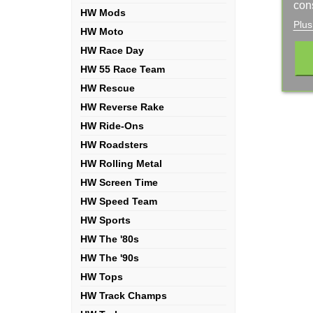
con
HW Mods
Plus
HW Moto
HW Race Day
HW 55 Race Team
HW Rescue
HW Reverse Rake
HW Ride-Ons
HW Roadsters
HW Rolling Metal
HW Screen Time
HW Speed Team
HW Sports
HW The '80s
HW The '90s
HW Tops
HW Track Champs