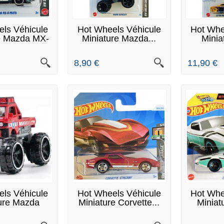
 ARTICLES EN
DERNIERS ARTICLES EN
RUPTU
ls Véhicule
Hot Wheels Véhicule
Hot Whe
TOCK
STOCK
e Mazda MX-
Miniature Mazda...
Minia
5...
Ma
8,90 €
11,90 €
 STOCK
EN STOCK
E
ls Véhicule
Hot Wheels Véhicule
Hot Whe
ure Mazda
Miniature Corvette...
Miniat
tozam
O