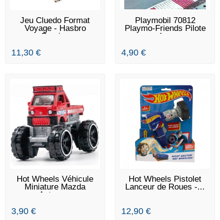
EN STOCK
EN STOCK
Jeu Cluedo Format
Playmobil 70812
Voyage - Hasbro
Playmo-Friends Pilote
Gaming
de...
11,30 €
4,90 €
EN STOCK
EN STOCK
Hot Wheels Véhicule
Hot Wheels Pistolet
Miniature Mazda
Lanceur de Roues -...
Autozam
3,90 €
12,90 €