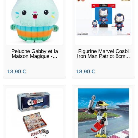
EN STOCK
EN STOCK
Peluche Gabby et la
Figurine Marvel Cosbi
Maison Magique -...
Iron Man Patriot 8cm...
13,90 €
18,90 €