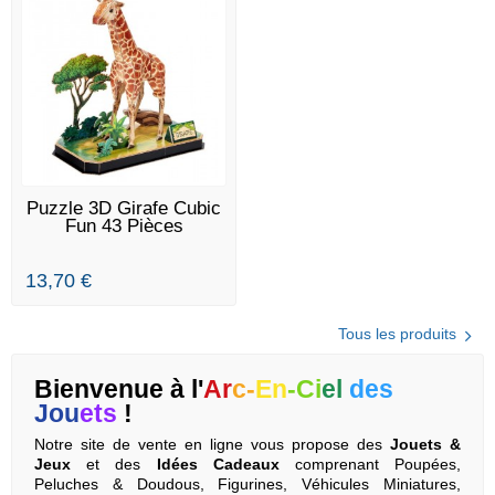
EN STOCK
Puzzle 3D Girafe Cubic
Fun 43 Pièces
13,70 €
Tous les produits
Bienvenue à l'
Ar
c-
En
-Ci
el
des
Jou
ets
!
Notre site de vente en ligne vous propose des
Jouets &
Jeux
et
des
Idées Cadeaux
comprenant Poupées,
Peluches & Doudous, Figurines, Véhicules Miniatures,