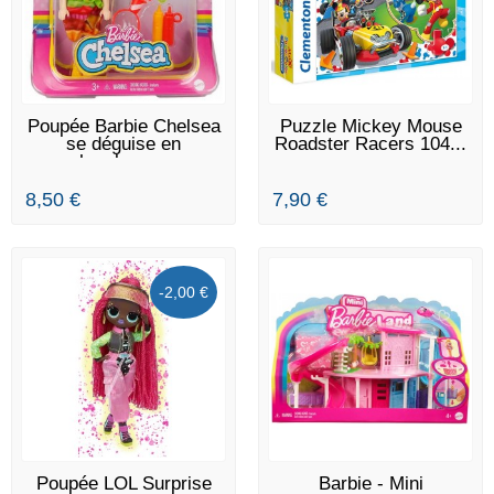
EN STOCK
EN STOCK
Poupée Barbie Chelsea
Puzzle Mickey Mouse
se déguise en
Roadster Racers 104...
hamburger
8,50 €
7,90 €
-2,00 €
EN STOCK
EN STOCK
Poupée LOL Surprise
Barbie - Mini