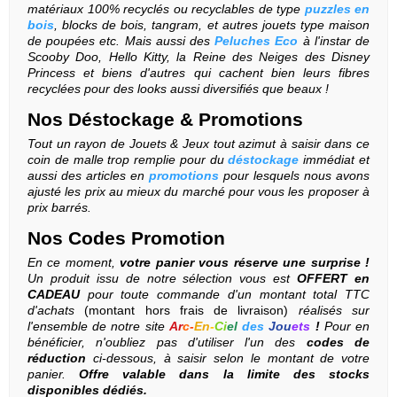
matériaux 100% recyclés ou recyclables de type
puzzles en
bois
, blocks de bois, tangram, et autres jouets type maison
de poupées etc. Mais aussi des
Peluches Eco
à l'instar de
Scooby Doo, Hello Kitty, la Reine des Neiges des Disney
Princess et biens d'autres qui cachent bien leurs fibres
recyclées pour des looks aussi diversifiés que beaux !
Nos
Déstockage
&
Promotions
Tout un rayon de Jouets & Jeux tout azimut à saisir dans ce
coin de malle trop remplie pour du
déstockage
immédiat et
aussi des articles en
promotions
pour lesquels nous avons
ajusté les prix au mieux du marché pour vous les proposer à
prix barrés.
Nos Codes Promotion
En ce moment,
votre panier vous réserve une surprise !
Un produit issu de notre sélection vous est
OFFERT
en
CADEAU
pour toute commande d'un montant total TTC
d'achats
(montant hors frais de livraison)
réalisés sur
l'ensemble de notre site
Ar
c
-
En
-
Ci
el
des
Jou
ets
!
Pour en
bénéficier, n'oubliez pas d'utiliser l'un des
codes de
réduction
ci-dessous, à saisir selon le montant de votre
panier.
Offre valable dans la limite des stocks
disponibles
dédiés.