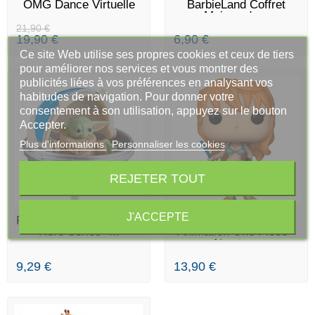
OMG Dance Virtuelle
BarbieLand Coffret
Maison de...
21,90 €
19,90 €
6,90 €
Ce site Web utilise ses propres cookies et ceux de tiers
pour améliorer nos services et vous montrer des
publicités liées à vos préférences en analysant vos
habitudes de navigation. Pour donner votre
consentement à son utilisation, appuyez sur le bouton
Accepter.
Plus d'informations
Personnaliser les cookies
REJETER TOUT
J'ACCEPTE
EN STOCK
EN STOCK
Figurine Star Wars Epic
Figurine POP!
Hero Series -...
Animation One Piece -
Nami -...
9,29 €
13,90 €