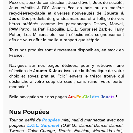
Puzzles, Jeux de construction, Jeux d'éveil, Jeux de société,
Jeux créatifs & DIY, Jouets Eco en bois ou en matière
recyclée/recyclable et diverses nouveautés de
Jouets &
Jeux
. Des produits de grandes marques et à l'effigie de vos
héros préférés comme les personnages Disney, Marvel,
PAW Patrol, la Pat' Patrouille, L.O.L. Surprise! Barbie, Harry
Potter, Les Minions etc. sont sélectionnés soigneusement
afin de vous offrir le meilleur rapport qualité/prix.
Tous nos produits sont directement disponibles, en stock en
France.
Naviguez sur nos pages dédiées, pour y retrouver une
sélection de
Jouets & Jeux
issus de la thématique de votre
choix et soyez prêt au "clic" envers le trésor trouvé qui
déclenchera votre coup de cœur, sans ruiner votre porte-
monnaie !
Belle navigation sur nos pages
Ar
c
-
En
-
Ci
el
des
Jou
ets
!
Nos
Poupées
Tout un défilé de
Poupées
mini, midi & mannequin avec nos
poupées
L.O.L. Surprise!
(O.M.G., Dance! Danse! Danse!,
Tweens, Color Change, Remix, Fashion, Mermaids etc.),