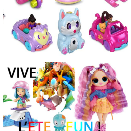
‹
›
Polly Pocket !