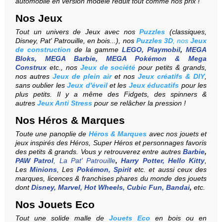
automobile en version modèle réduit tout comme nos prix !
Nos
Jeux
Tout un univers de Jeux avec nos
Puzzles
(
classiques
,
Disney
,
Pat' Patrouille
, en
bois
...), nos
Puzzles 3D
, nos
Jeux
de construction
de la gamme
LEGO
,
Playmobil
,
MEGA
Bloks, MEGA Barbie, MEGA Pokémon
& Mega
Construx
etc., nos
Jeux de société
pour petits & grands,
nos autres
Jeux de plein air
et
nos
Jeux créatifs & DIY
,
sans oublier les
Jeux d'éveil
et les
Jeux éducatifs
pour les
plus petits. Il y a même des Fidgets, des spinners &
autres
Jeux Anti Stress
pour se relâcher la pression !
Nos
Héros & Marques
Toute une panoplie de
Héros & Marques
avec nos jouets et
jeux inspirés des Héros, Super Héros et personnages favoris
des petits & grands. Vous y retrouverez entre autres
Barbie
,
PAW Patrol
, La Pat' Patrouille
,
Harry Potter
,
Hello Kitty
,
Les
Minions
, Les
Pokémon
,
Spirit
etc. et aussi ceux des
marques, licences & franchises phares du monde des jouets
dont
Disney
,
Marvel
,
Hot Wheels
,
Cubic Fun
,
Bandai
,
etc.
Nos
Jouets Eco
Tout une solide malle de
Jouets Eco
en bois ou en