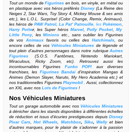
Tout un monde de
Figurines
en bois, en vinyle, en métal ou
en plastique avec vos héros préférés
Disney
(La Reine des
Neiges 2, Star Wars, Toy Story 4, Mickey Mouse & ses amis
etc.), les L.O.L. Surprise! (Color Change, Remix, Animaux),
les héros de
PAW Patrol, La Pat' Patrouille
, les
Pokémon
,
Harry Potte
r
, les Super héros
Marvel
,
Polly Pocket
,
My
Little Pony
, les
Minions
etc., sans oublier les Figurines
de vos
Animaux
favoris ou celles des
Hatchimals
, ou
encore celles de vos
Véhicules Miniatures
de légende et
tout plein d'autres personnages dans notre rubrique
Autres
Figurines
(S.O.S. Fantômes, Nintendo Mariokart,
Miraculous, Ricky Zoom, etc). Retrouvez aussi les
incontournables Figurines
Funko POP!
aux diverses
franchises, les
Figurines Bandai
d'inspiration Mangas &
Animes (Demon Slayer, Naruto, My Hero Academia etc.) et
nos traditionnelles Figurines
Playmobil
. Aussi, collectionnez
en XXL avec nos
Lots de Figurines
!
Nos
Véhicules Miniatures
Tout un
garage automobile avec nos
Véhicules Miniatures
à dénicher dans les stands disponibles à différentes échelles
de réduction et issus d’écuries prestigieuses depuis
Disney
Pixar Cars
,
Hot Wheels
,
Matchbox
,
Siku
,
Welly
et bien
d’autres marques, pour le plaisir de s’adonner à la passion