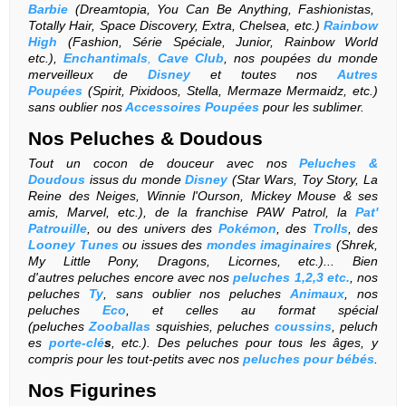
Barbie
(Dreamtopia, You Can Be Anything, Fashionistas,
Totally Hair, Space Discovery, Extra, Chelsea, etc.)
Rainbow
High
(Fashion, Série Spéciale, Junior, Rainbow World
etc.),
Enchantimals
,
Cave Club
, nos poupées du monde
merveilleux de
Disney
et toutes nos
Autres
Poupées
(Spirit, Pixidoos, Stella, Mermaze Mermaidz, etc.)
sans oublier nos
Accessoires Poupées
pour les sublimer.
Nos
Peluches & Doudous
Tout un cocon de douceur avec nos
Peluches &
Doudous
issus du monde
Disney
(Star Wars, Toy Story, La
Reine des Neiges, Winnie l'Ourson, Mickey Mouse & ses
amis, Marvel, etc.), de la franchise PAW Patrol, la
Pat'
Patrouille
, ou des univers des
Pokémon
, des
Trolls
, des
Looney Tunes
ou issues des
mondes imaginaires
(Shrek,
My Little Pony, Dragons, Licornes, etc.)... Bien
d'autres
peluches encore avec nos
peluches 1,2,3 etc.
, nos
peluches
Ty
, sans oublier nos
peluches
Animaux
,
nos
peluches
Eco
, et celles au format spécial
(peluches
Zooballas
squishies,
peluches
coussins
,
peluch
es
porte-clé
s
, etc.). Des peluches pour tous les âges, y
compris pour les tout-petits avec nos
peluches pour bébés
.
Nos
Figurines