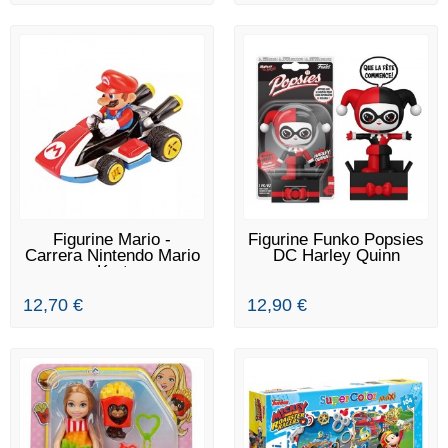
EN STOCK
EN STOCK
Figurine Mario -
Figurine Funko Popsies
Carrera Nintendo Mario
DC Harley Quinn
Kart
12,70 €
12,90 €