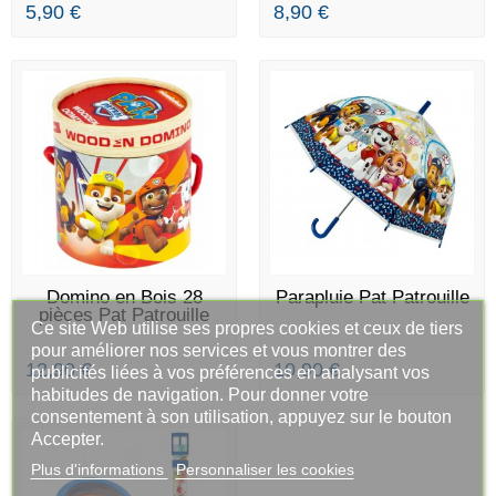
5,90 €
8,90 €
RUPTURE DE STOCK
RUPTURE DE STOCK
Domino en Bois 28
Parapluie Pat Patrouille
pièces Pat Patrouille
Ce site Web utilise ses propres cookies et ceux de tiers
pour améliorer nos services et vous montrer des
12,90 €
10,90 €
publicités liées à vos préférences en analysant vos
habitudes de navigation. Pour donner votre
consentement à son utilisation, appuyez sur le bouton
Accepter.
Plus d'informations
Personnaliser les cookies