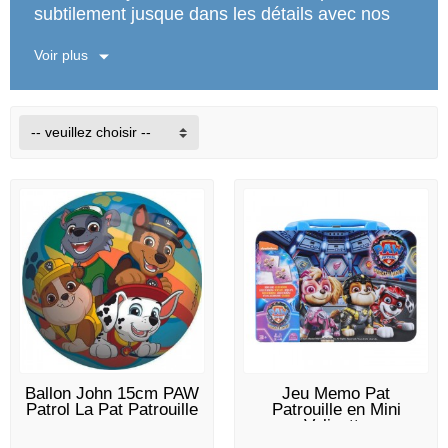
subtilement jusque dans les détails avec nos
Jeux & Accessoires Pat'Patrouille !
Voir plus
-- veuillez choisir --
EN STOCK
EN STOCK
Ballon John 15cm PAW
Jeu Memo Pat
Patrol La Pat Patrouille
Patrouille en Mini
Valisette