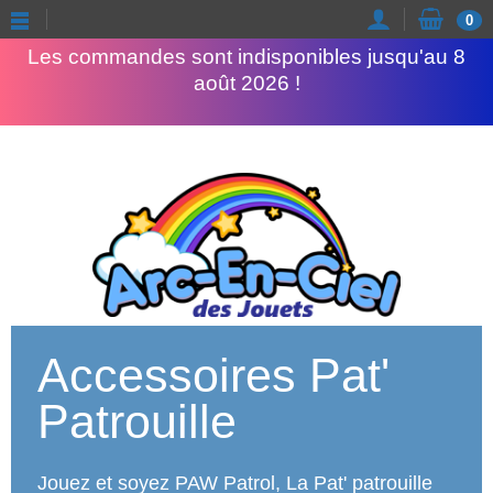
Congés d'été
0
Les commandes sont indisponibles jusqu'au 8
août 2026 !
Accessoires Pat'
Patrouille
Jouez et soyez PAW Patrol, La Pat' patrouille