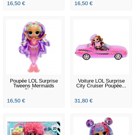
16,50 €
16,50 €
EN STOCK
EN STOCK
Poupée LOL Surprise
Voiture LOL Surprise
Tweens Mermaids
City Cruiser Poupée...
Sirène...
16,50 €
31,80 €