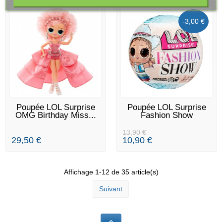
-3,00 €
DERNIERS ARTICLES EN
EN STOCK
Poupée LOL Surprise
Poupée LOL Surprise
STOCK
OMG Birthday Miss...
Fashion Show
13,90 €
29,50 €
10,90 €
Affichage 1-12 de 35 article(s)
Suivant