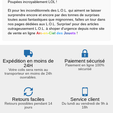
Poupées incroyablement LOL !
Et pour les inconditionnels des L.O.L. qui aiment se laisser
surprendre encore et encore par des tonnes de surprises
toutes aussi fantastiques que mignonnes, faîtes un tour dans
nos pages dédiées aux L.O.L. Surprise! pour des articles
outrageusement L.O.L. à shoper d'urgence depuis notre site
de vente en ligne
Ar
c-
en
-Ci
el
des
Jou
ets
!
Expédition en moins de
Paiement sécurisé
24H
Paiement en ligne 100%
sécurisé
Votre colis sera remis au
transporteur en moins de 24h
ouvrables.
Retours faciles
Service client
Retours possibles pendant 14
Du lundi au vendredi de 9h à
jours
18h