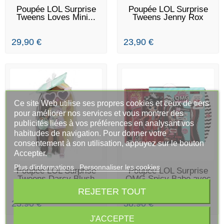
RUPTURE DE STOCK
EN STOCK
Poupée LOL Surprise
Poupée LOL Surprise
Tweens Loves Mini...
Tweens Jenny Rox
29,90 €
23,90 €
Ce site Web utilise ses propres cookies et ceux de tiers
pour améliorer nos services et vous montrer des
publicités liées à vos préférences en analysant vos
habitudes de navigation. Pour donner votre
consentement à son utilisation, appuyez sur le bouton
Accepter.
Plus d'informations
Personnaliser les cookies
EN STOCK
DERNIERS ARTICLES EN
Poupée LOL Surprise
Poupée LOL Surprise
STOCK
Tweens Darcy Blush
OMG Spicy Babe avec
20...
REJETER TOUT
23,90 €
38,90 €
J'ACCEPTE