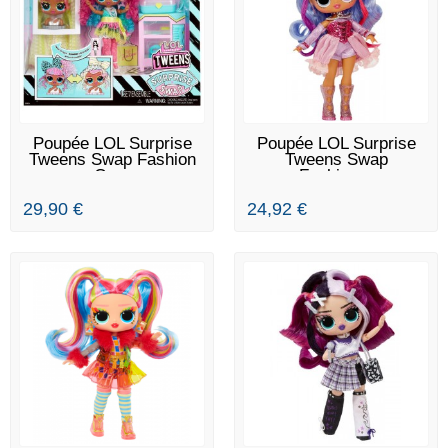
EN STOCK
DERNIERS ARTICLES EN
Poupée LOL Surprise
Poupée LOL Surprise
STOCK
Tweens Swap Fashion
Tweens Swap
Cora
Fashion...
29,90 €
24,92 €