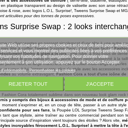
ffer & des accessoires de coiffure
( serre-tête, diadème, élastiques
ret en plastique transparent au design de valisette avec son anse rétr
uoise & rose, avec logos L.O.L. Surprise!, Tweens Surprise Swap et MG
t articulées pour des tonnes de poses expressives.
s Surprise Swap : 2 looks interchang
meurs changeantes en passant simplement d'une tête à une autre pour u
ite Web utilise ses propres cookies et ceux de tiers pour amélio
 mini tête à coiffer Tweens Surprise Swap, c'est chose facile !
Fashio
services et vous montrer des publicités liées à vos préférences
 résolument flashy & glam à la fois
: jolie robe à frou-frous de dente
lysant vos habitudes de navigation. Pour donner votre
ntillant dont le gros nœud en satin jaune citron néon positionné à la tail
sentement à son utilisation, appuyez sur le bouton Accepter.
air jaune néon, et large manchette rose & collier multi-rangs en perles
usez-vous à lui donner encore plus de style avec les accessoires inc
 d'informations
Personnaliser les cookies
ondes
au volume extravagant,
Fashion Cora a tout d'une icône de 
er des coiffures originales selon l'inspiration !
Le Nec plus ultra de
REJETER TOUT
J'ACCEPTE
evelure extra-longue d'un blond platine rehaussé de mèches jaune 
Décrocher la tête de son support en forme de buste de tête à coiffer 
z Fashion Cora totalement sublime dans son nouveau look glam rock
nis y compris des bijoux & accessoires de mode et de coiffure p
u moment s'exprimer et, en un coup de tête, passer à un autre style 
 confidente pour ses fans
, la Poupée LOL Surprise Tweens Swap 
 tant que styliste, aime traîner au centre commercial pendant son t
cipale source d'inspiration vient toujours des étoiles ? Alors vite,
mél
tyles incroyables férocement L.O.L. Surprise! à mettre la tête à l'