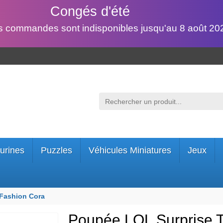
Congés d'été
s commandes sont indisponibles jusqu'au 8 août 202
urines
Puzzles
Véhicules Miniatures
Jeux
Fashion Cora
Poupée LOL Surprise 