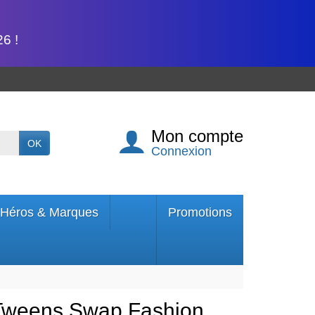
6 !
Mon compte
OK
Connexion
Héros & Marques
Promotions
Tweens Swap Fashion