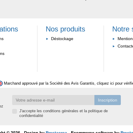
ations
Nos produits
Notre 
ns
Déstockage
Mention
Contact
ons
Marchand approuvé par la Société des Avis Garantis,
cliquez ici pour vérifi
ez
J'accepte les conditions générales et la politique de
confidentialité
ght © 2026 - Design by
Prestacrea
- Ecommerce software by
Prest