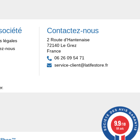
société
Contactez-nous
2 Route d'Hantenaise
s légales
72140 Le Grez
ez-nous
France
06 26 09 54 71
service-client@latifestore.fr
er
.
9.9
/10
64 avis
aShop™