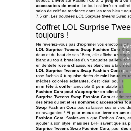
debout, 1 livret sur Fashion Cora,
1 peigne à coi
accessoires de mode
. Le tout est livré en coff
salon de coiffure tendance dans les tons bleu turq
7,5 cm.
Les poupées LOL Surprise tweens Swap son
Coffret LOL Surprise Tween
toujours !
Ne rêveriez-vous pas d'exprimer vos émotions & hu
Ce s
LOL Surprise Tweens Swap Fashion Cora
& sa
nos 
deux et du haut de ses 15cm, elle affiche
un style
ana
blanc au top à bretelles d'un turquoise pailleté sci
con
en dentelle rose & chaussures blanches à talon écl
LOL Surprise Tweens Swap Fashion Cora
et am
Plus
rose fuchsia & turquoise dotés de
mini boucles r
mèches colorées éclatantes, c'est idéal pour réalis
mini tête à coiffer
amovible & permutable à la ch
Fashion Cora peut s'approprier en clin d'oeil !
Surprise Tweens Swap Fashion Cora
et admire
des têtes du set et les
nombreux accessoires four
Swap Fashion Cora
pourra laisser ses envies d
extravagantes ! Et pour
mieux se livrer en amie
Fashion Cora
. Saviez-vous que Fashion Cora, en
ajouter à son style; mais ses BFF savent que sa prin
Surprise Tweens Swap Fashion Cora
, pour
des s