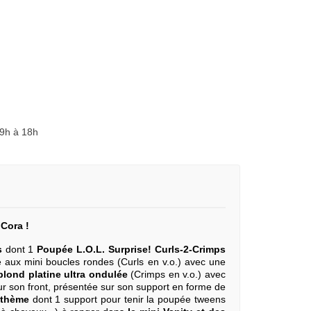
 9h à 18h
Cora !
s
dont 1
Poupée
L.O.L. Surprise! Curls-2-Crimps
 aux mini boucles rondes (Curls en v.o.) avec une
blond platine ultra ondulée
(Crimps en v.o.) avec
ur son front, présentée sur son support en forme de
 thème
dont 1 support pour tenir la poupée tweens