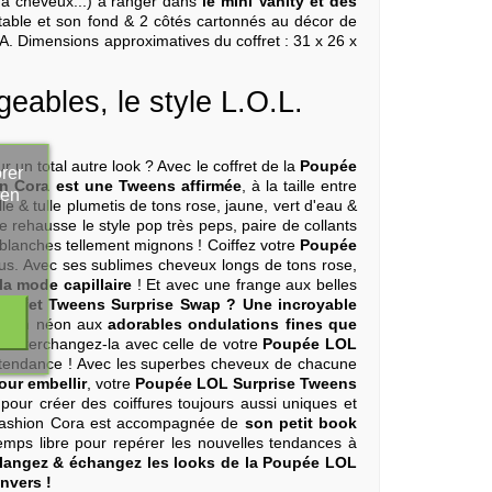
 à cheveux...) à ranger dans
le mini Vanity et des
actable et son fond & 2 côtés cartonnés au décor de
A. Dimensions approximatives du coffret : 31 x 26 x
eables, le style L.O.L.
n total autre look ? Avec le coffret de la
Poupée
rer
n Cora est une Tweens affirmée
, à la taille entre
 en
lle & tulle plumetis de tons rose, jaune, vert d'eau &
le rehausse le style pop très peps, paire de collants
 blanches tellement mignons ! Coiffez votre
Poupée
lus. Avec ses sublimes cheveux longs de tons rose,
la mode capillaire
! Et avec une frange aux belles
 l'effet Tweens Surprise Swap ?
Une incroyable
citron néon aux
adorables ondulations fines que
et interchangez-la avec celle de votre
Poupée LOL
 tendance ! Avec les superbes cheveux de chacune
our embellir
, votre
Poupée LOL Surprise Tweens
pour créer des coiffures toujours aussi uniques et
Fashion Cora est accompagnée de
son petit book
emps libre pour repérer les nouvelles tendances à
angez & échangez les looks de la
Poupée LOL
envers !