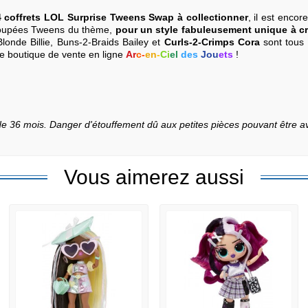
 coffrets LOL Surprise Tweens Swap à collectionner
, il est encor
 poupées Tweens du thème,
pour un style fabuleusement unique à cr
onde Billie, Buns-2-Braids Bailey et
Curls-2-Crimps Cora
sont tous 
e boutique de vente en ligne
Ar
c
-
en
-
Ci
el
des
Jou
ets
!
de 36 mois. Danger d'étouffement dû aux petites pièces pouvant être a
Vous aimerez aussi