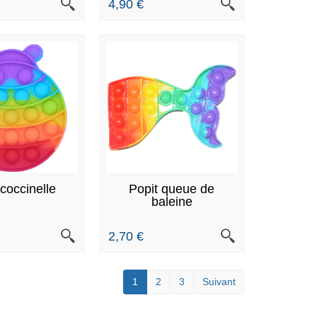
4,90 €
N STOCK
EN STOCK
 coccinelle
Popit queue de
baleine
2,70 €
1
2
3
Suivant