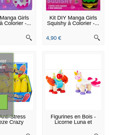
N STOCK
EN STOCK
 Manga Girls
Kit DIY Manga Girls
 Colorier -...
Squishy à Colorier -...
4,90 €
rer
 en
N STOCK
EN STOCK
Anti-Stress
Figurines en Bois -
eze Crazy
Licorne Luna et
ane 15cm
Dragon...