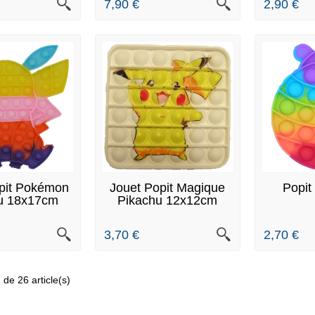
7,90 €
2,90 €
 STOCK
EN STOCK
E
pit Pokémon
Jouet Popit Magique
Popit
u 18x17cm
Pikachu 12x12cm
3,70 €
2,70 €
 de 26 article(s)