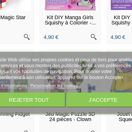
E DE STOCK
EN STOCK
E
 Magic Star
Kit DIY Manga Girls
Kit DIY
Squishy à Colorier -...
Squishy à
4,90 €
4,90 €
ite Web utilise ses propres cookies et ceux de tiers pour amélio
services et vous montrer des publicités liées à vos préférences
lysant vos habitudes de navigation. Pour donner votre
sentement à son utilisation, appuyez sur le bouton Accepter.
 d'informations
Personnaliser les cookies
REJETER TOUT
J'ACCEPTE
E
nning Fidget
Jeu Magic Puzzle 3D
Jouet 
24 pièces - Clown
Sque
 STOCK
EN STOCK
Games
Ban