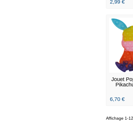
2,99 €
EN
Jouet Po
Pikach
6,70 €
Affichage 1-12