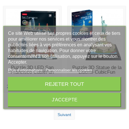
Ce site Web utilise ses propres cookies et ceux de tiers
pour améliorer nos services et vous montrer des
publicités liées à vos préférences en analysant vos
habitudes de navigation. Pour donner votre
consentement à son utilisation, appuyez sur le bouton
Accepter.
DERNIERS ARTICLES EN
DERNIERS ARTICLES EN
Puzzle 3D LED San
Puzzle 3D Statue de la
Plus d'informations
Personnaliser les cookies
STOCK
STOCK
Francisco CubicFun
Liberté CubicFun
REJETER TOUT
24,90 €
22,90 €
J'ACCEPTE
Affichage 1-12 de 122 article(s)
Suivant