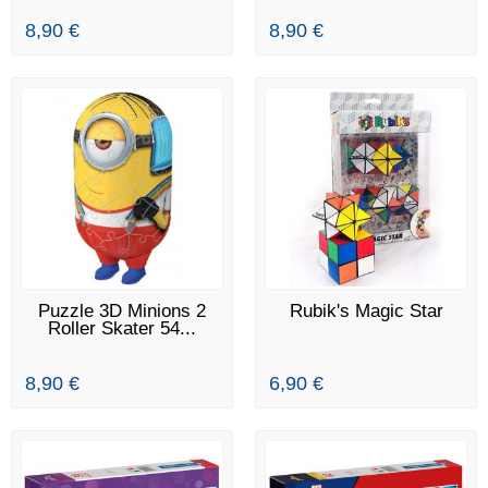
8,90 €
8,90 €
DERNIERS ARTICLES EN
RUPTURE DE STOCK
Puzzle 3D Minions 2
Rubik's Magic Star
STOCK
Roller Skater 54...
8,90 €
6,90 €