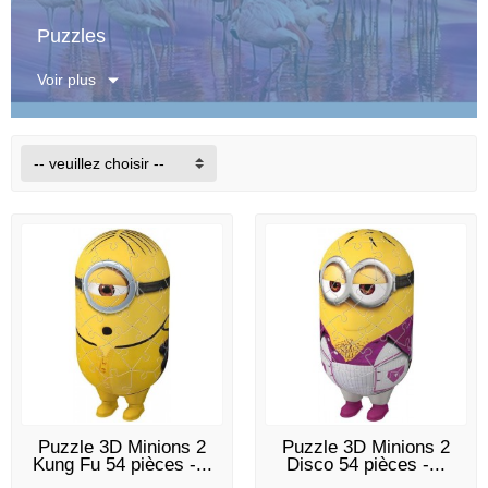
Puzzles
Voir plus
-- veuillez choisir --
EN STOCK
EN STOCK
Puzzle 3D Minions 2
Puzzle 3D Minions 2
Kung Fu 54 pièces -...
Disco 54 pièces -...