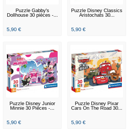
EN STOCK
EN STOCK
Puzzle Gabby's
Puzzle Disney Classics
Dollhouse 30 pièces -...
Aristochats 30...
5,90 €
5,90 €
RUPTURE DE STOCK
EN STOCK
Puzzle Disney Junior
Puzzle Disney Pixar
Minnie 30 Pièces -...
Cars On The Road 30...
5,90 €
5,90 €