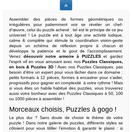
Assembler des pièces de formes géométriques ou
irrégulières pour patiemment voir se révéler un chef-
d’œuvre, celui du puzzle achevé : tel est le principe de ce jeu
universel ! Le puzzle est à tout âge une activité ludique,
calme & complète qui stimule la coordination vision-geste
depuis un schéma de réflexion propre à chacun et
développe la patience et le gout de l’accomplissement.
Venez
découvrir notre armoire à PUZZLES
et gardez
l'esprit vif en vous amusant avec nos
Puzzles Classiques,
en bois & Puzzles 3D
! Avec nos
Puzzles Classiques
, pas
besoin d’être un expert pour vous lâcher dans ce domaine :
petits formats à 12 pièces, formes à encastrer pour s’aider,
progressifs pour gagner en complexité
à votre rythme ! Mais
si vous êtes un habile habitué des puzzles, vous trouverez
aussi votre bonheur avec des
Puzzles Classiques
à 50, 100
ou 1000 pièces à assembler !
Morceaux choisis, Puzzles à gogo !
Le plus dur ? Sans doute de choisir le thème de votre
puzzle ! Dans notre galerie de puzzles, différents styles se
côtoient pour vous titiller l’émotion & garantir le plaisir : si