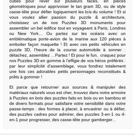
cubes pour rêver sur plusieurs faces, en pièces
géométriques pour apprivoiser le tan gram 3D, ou de style
casse-tête pour défier logiquement les lois du volume ! Et si
vous voulez allier passion du puzzle & architecture,
choisissez un de nos
Puzzles 3D
monuments pour
assembler un bel édifice tout en voyageant à Paris, Londres
ou New York… Ou partez sur les océans avec un
emblématique porte-avion de la marine aux 120 pièces à
emboiter façon maquette ! Et avec ces petits véhicules en
puzzle 3D, l’heure de la course automobile à sonner :
détachez, assemblez …Partez ! Et pour le fun,
craquez pour
nos
Puzzles 3D
en gomme à l’effigie de vos héros préférés :
par leur simplicité d’assemblage, vous fondrez totalement
une fois ces adorables petits personnages reconstitués &
prêts à gommer !
Et parce que retourner aux sources & manipuler des
matériaux naturels vous est cher, trouvez dans notre armoire
à
Puzzles en bois
des puzzles faits en bois ou en bambou et
de divers formats pour satisfaire votre sensibilité dans votre
passe-temps : des formes à placer, à encastrer ou à défier,
des puzzles cadres pour admirer, des puzzles 3-en-1 ou 4-
en-1 pour progresser, des casse-tête pour gamberger...