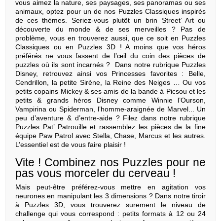
vous aimez la nature, ses paysages, ses panoramas ou ses
animaux, optez pour un de nos
Puzzles Classiques
inspirés
de ces thèmes. Seriez-vous plutôt un brin Street’ Art ou
découverte du monde & de ses merveilles ? Pas de
problème, vous en trouverez aussi, que ce soit en
Puzzles
Classiques
ou en
Puzzles 3D
! A moins que vos héros
préférés ne vous fassent de l’œil du coin des pièces de
puzzles où ils sont incarnés ?
Dans notre rubrique
Puzzles
Disney
, retrouvez ainsi vos Princesses favorites : Belle,
Cendrillon, la petite Sirène, la Reine des Neiges … Ou vos
petits copains Mickey & ses amis de la bande à Picsou et les
petits & grands héros Disney comme Winnie l’Ourson,
Vampirina ou Spiderman, l’homme-araignée de Marvel... Un
peu d’aventure & d’entre-aide ? Filez dans notre rubrique
Puzzles Pat’ Patrouille
et rassemblez les pièces de la fine
équipe Paw Patrol avec Stella, Chase, Marcus et les autres.
L’essentiel est de vous faire plaisir !
Vite ! Combinez nos Puzzles pour ne
pas vous morceler du cerveau !
Mais peut-être préférez-vous mettre en agitation vos
neurones en manipulant les 3 dimensions ? Dans notre tiroir
à
Puzzles 3D
, vous trouverez surement le niveau de
challenge qui vous correspond : petits formats à 12 ou 24