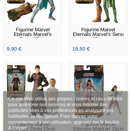
RUPTURE DE STOCK
RUPTURE DE STOCK
Figurine Marvel
Figurine Marvel
Eternals Marvel's
Eternals Marvel's Sersi
Sprite 15cm
15cm
9,90 €
18,50 €
Ce site Web utilise ses propres cookies et ceux de tiers
pour améliorer nos services et vous montrer des
publicités liées à vos préférences en analysant vos
habitudes de navigation. Pour donner votre
consentement à son utilisation, appuyez sur le bouton
RUPTURE DE STOCK
RUPTURE DE STOCK
Figurine Marvel
Figurine Marvel
Accepter.
Eternals Druig 15cm
Eternals Makkari 15cm