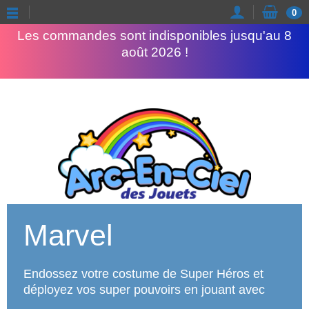
Congés d'été
0
Les commandes sont indisponibles jusqu'au 8
août 2026 !
Marvel
Endossez votre costume de Super Héros et
déployez vos super pouvoirs en jouant avec
tout l'univers MARVEL !