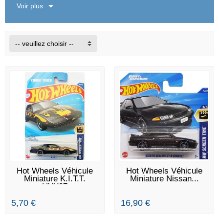
Voir plus
-- veuillez choisir --
RUPTURE DE STOCK
RUPTURE DE STOCK
Hot Wheels Véhicule
Hot Wheels Véhicule
Miniature K.I.T.T.
Miniature Nissan...
HYX27
5,70 €
16,90 €