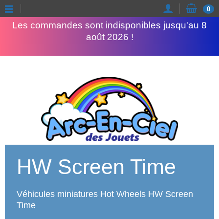
Congés d'été
0
Les commandes sont indisponibles jusqu'au 8
août 2026 !
HW Screen Time
Véhicules miniatures Hot Wheels HW Screen
Time