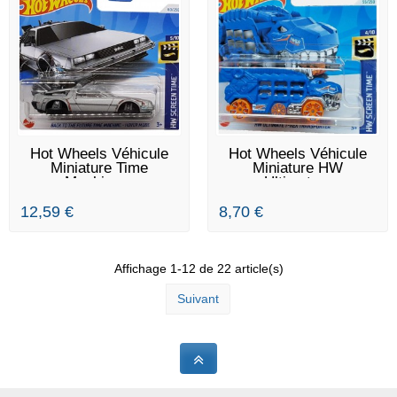
RUPTURE DE STOCK
RUPTURE DE STOCK
Hot Wheels Véhicule
Hot Wheels Véhicule
Miniature Time
Miniature HW
Machine...
Ultimate...
12,59 €
8,70 €
Affichage 1-12 de 22 article(s)
Suivant