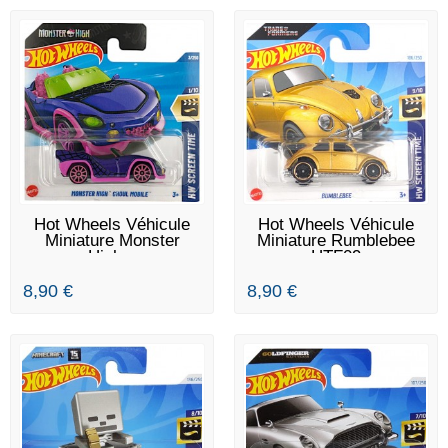
EN STOCK
EN STOCK
Hot Wheels Véhicule
Hot Wheels Véhicule
Miniature Monster
Miniature Rumblebee
High...
HTF09
8,90 €
8,90 €