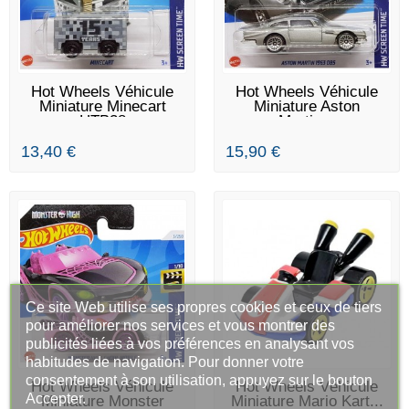
DERNIERS ARTICLES EN
DERNIERS ARTICLES EN
Hot Wheels Véhicule
Hot Wheels Véhicule
STOCK
STOCK
Miniature Minecart
Miniature Aston
HTB38
Martin...
13,40 €
15,90 €
Ce site Web utilise ses propres cookies et ceux de tiers
pour améliorer nos services et vous montrer des
publicités liées à vos préférences en analysant vos
habitudes de navigation. Pour donner votre
consentement à son utilisation, appuyez sur le bouton
EN STOCK
EN STOCK
Hot Wheels Véhicule
Hot Wheels Véhicule
Accepter.
Miniature Monster
Miniature Mario Kart...