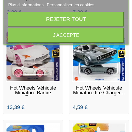
High...
Plus d'informations
Personnaliser les cookies
3,80 €
7,39 €
REJETER TOUT
J'ACCEPTE
EN STOCK
EN STOCK
Hot Wheels Véhicule
Hot Wheels Véhicule
Miniature Barbie
Miniature Ice Charger...
Extra...
13,39 €
4,59 €