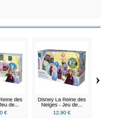
›
Reine des
Disney La Reine des
Disney Froz
Jeu de...
Neiges - Jeu de...
Reine des 
Jeu..
0 €
12,90 €
9,90 