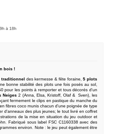
 9h à 18h
n bois !
 traditionnel
des kermesse & fête foraine,
5 plots
une bonne stabilité des plots une fois posés au sol,
0 pour les points à remporter et tous décorés d'un
s Neiges
2 (Anna, Elsa, Kristoff, Olaf & Sven), les
fonçant fermement le clips en pastique du manche du
 en fibres coco munis chacun d'une poignée de type
r d'anneaux des plus jeunes; le tout livré en coffret
trations de la mise en situation du jeu outdoor et
hn. Fabriqué sous label FSC C1160338 avec des
 grammes environ. Note : le jeu peut également être