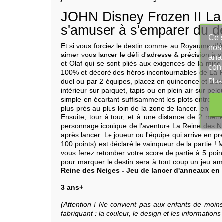
JOHN Disney Frozen II La 
s'amuser à s'emparer du de
Ce s
Et si vous forciez le destin comme au Royaume d'A
nos 
aimer vous lancer le défi d'adresse & précision à 
ana
et Olaf qui se sont pliés aux exigences de la mise 
con
100% et décoré des héros incontournables de La Re
Plus
duel ou par 2 équipes, placez en quinconce et dista
intérieur sur parquet, tapis ou en plein air sur p
simple en écartant suffisamment les plots entre eux 
plus près au plus loin de la zone de lancer, en ce
Ensuite, tour à tour, et à une distance de 2 mèt
personnage iconique de l'aventure La Reine des Neig
après lancer. Le joueur ou l'équipe qui arrive en 
100 points) est déclaré le vainqueur de la partie !
vous ferez retomber votre score de partie à 5 poin
pour marquer le destin sera à tout coup un jeu am
Reine des Neiges - Jeu de lancer d'anneaux en
3 ans+
(Attention ! Ne convient pas aux enfants de moins 
fabriquant : la couleur, le design et les informatio