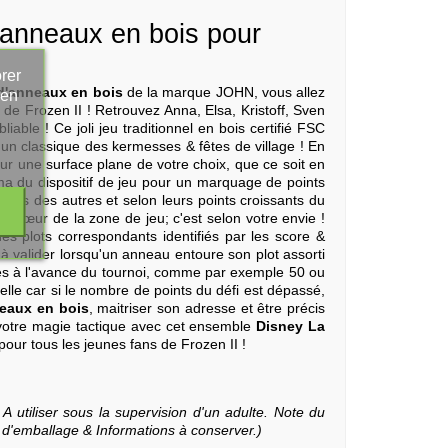
'anneaux en bois pour
rer
 d'anneaux en bois
de la marque JOHN, vous allez
 en
de Frozen II ! Retrouvez Anna, Elsa, Kristoff, Sven
able ! Ce joli jeu traditionnel en bois certifié FSC
un classique des kermesses & fêtes de village ! En
sur une surface plane de votre choix, que ce soit en
éma du dispositif de jeu pour un marquage de points
es uns des autres et selon leurs points croissants du
u cœur de la zone de jeu; c'est selon votre envie !
s plots correspondants identifiés par les score &
 à valider lorsqu'un anneau entoure son plot assorti
ixés à l'avance du tournoi, comme par exemple 50 ou
elle car si le nombre de points du défi est dépassé,
neaux en bois
, maitriser son adresse et être précis
 votre magie tactique avec cet ensemble
Disney La
pour tous les jeunes fans de Frozen II !
A utiliser sous la supervision d'un adulte. Note du
te d'emballage & Informations à conserver.)