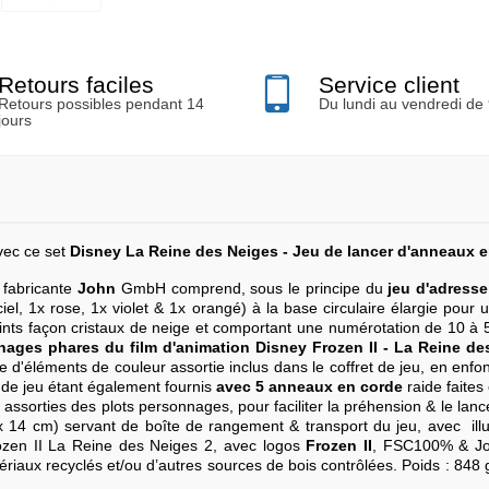
Retours faciles
Service client
Retours possibles pendant 14
Du lundi au vendredi de
jours
vec ce set
Disney La Reine des Neiges - Jeu de lancer d'anneaux e
 fabricante
John
GmbH comprend, sous le principe du
jeu d'adresse
iel, 1x rose, 1x violet & 1x orangé) à la base circulaire élargie pour 
ts façon cristaux de neige et comportant une numérotation de 10 à 5
nages phares du film d'animation Disney Frozen II - La Reine de
e d'éléments de couleur assortie inclus dans le coffret de jeu, en en
t de jeu étant également fournis
avec 5 anneaux en corde
raide faites
assorties des plots personnages, pour faciliter la préhension & le lance
 14 cm) servant de boîte de rangement & transport du jeu, avec illus
ozen II La Reine des Neiges 2, avec logos
Frozen II
, FSC100% & Jo
riaux recyclés et/ou d’autres sources de bois contrôlées. Poids : 848