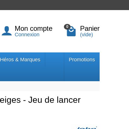
Mon compte
Panier
0
Connexion
(vide)
Héros & Marques
Promotions
iges - Jeu de lancer