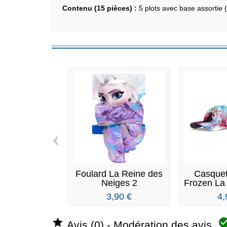
Contenu (15 pièces) :
5 plots avec base assortie 
‹
Foulard La Reine des
Casquet
Neiges 2
Frozen La 
3,90 €
4,

Avis (0) - Modération des avis