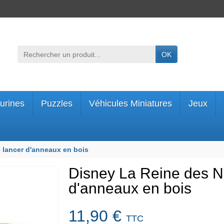
OK
urines
Puzzles
Véhicules Miniatures
Jeux
 lancer d'anneaux en bois
Disney La Reine des Ne
d'anneaux en bois
11,90 €
TTC