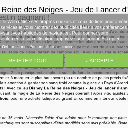
Reine des Neiges - Jeu de Lancer d
stin gagnant !
ite Web utilise ses propres cookies et ceux de tiers pour amélio
rendelle ? Avec le set
Disney La Reine des Neiges - Jeu de lancer
services et vous montrer des publicités liées à vos préférences
s'emparer du destin gagnant avec les célèbres compagnons d'aventure 
lysant vos habitudes de navigation. Pour donner votre
en scène du jeu pour vous offrir une partie de lancer d'anneaux inoubli
sentement à son utilisation, appuyez sur le bouton Accepter.
ine des Neiges 2 ravira les petits comme les plus grands pour jouer 
 d'informations
Personnaliser les cookies
nts les uns des autres les 5 plots en bois peint du set de jeu à jouer 
elouse, sable de plage, terrain de camping etc. A vous d'ajuster le sch
pour faciliter leur accessibilité ou difficile en rapprochant les plots l
REJETER TOUT
J'ACCEPTE
ntrant, par exemple, le plot Elsa La Reine des Neiges & ses 50 points a
res minimum, amusez vous à lancer les 5 anneaux en corde autour de
es 2. Le principe est simple : il suffit de faire le maximum de points
premier à marquer le plus haut score (ou un nombre de points précis f
 Mais attention à garder son sang froid comme la glace du Pays d'Arend
ts ! Avec ce jeu
Disney La Reine des Neiges - Jeu de lancer d'an
usant, la magie de La Reine des Neiges opérant ! Alors vite, ajustez
 bois
, pour une activité ludique au grand air comme en intérieur idéale 
de 36 mois. Nécessite l'aide d'un adulte pour le montage des plots. 
ns techniques sont susceptibles d'être modifiés sans avis préalable. Boi