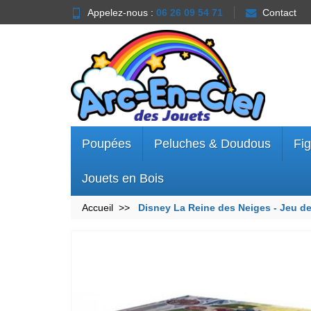
Appelez-nous :
06 26 09 54 71
Contact
Poupées
Peluches & Doudous
Fig
Jouets en Bois
Accueil
Disney La Reine des Neiges - Jeu de