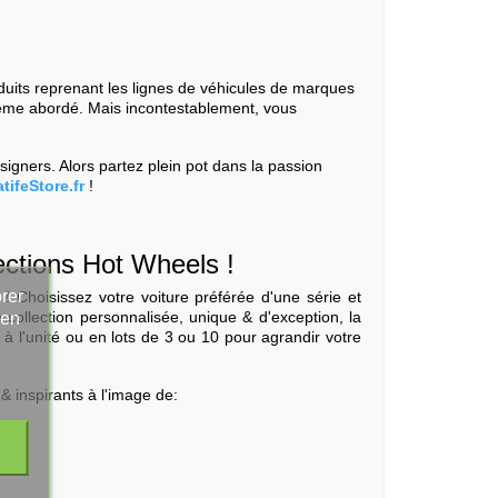
duits reprenant les lignes de véhicules de marques
thème abordé. Mais incontestablement, vous
igners. Alors partez plein pot dans la passion
tifeStore.fr
!
ections Hot Wheels !
rer
! Choisissez votre voiture préférée d'une série et
e collection personnalisée, unique & d'exception, la
 en
 à l'unité ou en lots de 3 ou 10 pour agrandir votre
& inspirants à l'image de: