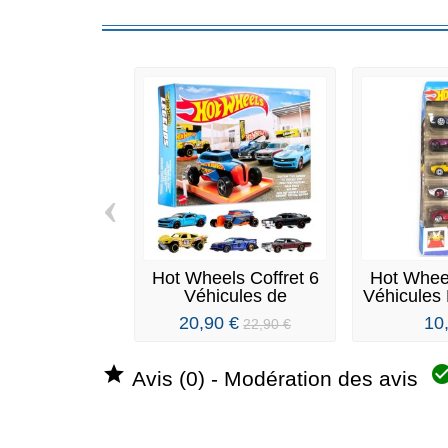
‹
Hot Wheels Coffret 6
Hot Wheel
Véhicules de
Véhicules 
Légende...
20,90 €
10
22,90 €

Avis (0) - Modération des avis