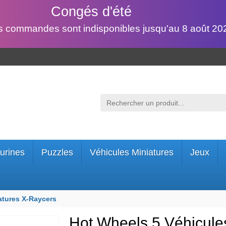
Congés d'été
s commandes sont indisponibles jusqu'au 8 août 202
urines
Puzzles
Véhicules Miniatures
Jeux
atures X-Raycers
Hot Wheels 5 Véhicules