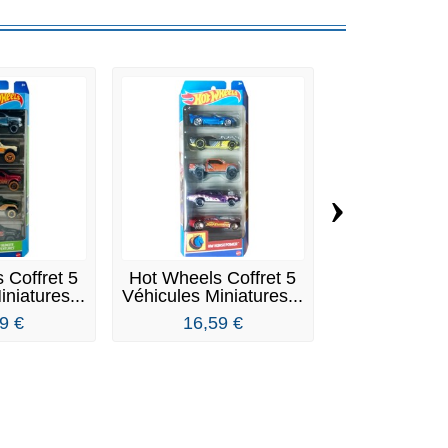
›
 Coffret 5
Hot Wheels Coffret 5
Hot Wheels C
niatures...
Véhicules Miniatures...
Véhicules Min
9 €
16,59 €
14,59