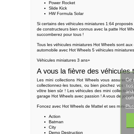
Power Rocket
Slide Kick
HW Formula Solar
Si certains des véhicules miniatures 1:64 proposés
de constructeurs bien connus avec la patte Hot Whe
succomberez pour tous !
Tous les véhicules miniatures Hot Wheels sont aux d
automobile avec Hot Wheels 5 véhicules miniatures 
Véhicules miniatures 3 ans+
A vous la fièvre des véhicules
Ce s
Les mini collections Hot Wheels vous assurent la 
collectionnez-les toutes, ou bien piochez vos véhic
nos 
vôtre bien sûr ! Les véhicules des mini collections
ana
garage Hot Wheels avec passion ! A vous de jouer 
con
Plus
Foncez avec Hot Wheels de Mattel et ses mini-colle
Action
Batman
City
Demo Destruction