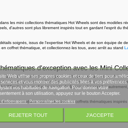
 dans les mini collections thématiques Hot Wheels sont des modèles ré
els, d'autres sont plus librement inspirés tout en gardant l'esprit du 
étails soignés, issus de l'expertise Hot Wheels et de son équipe de des
en coffret thématique, et collectionnez-les tous, avec arrêt au stand
La
 thématiques d'exception avec les Mini Coll
ite Web utilise ses propres cookies et ceux de tiers pour amélio
création d'une collection unique de véhicules miniatures Hot Wheels 
ules favoris parmi les différentes collections pour vous constituer un
services et vous montrer des publicités liées à vos préférences
 Hot Wheels sont vendus ici en lots de 5 mais retrouvez-les autrement,
lysant vos habitudes de navigation. Pour donner votre
!
sentement à son utilisation, appuyez sur le bouton Accepter.
 d'informations
Personnaliser les cookies
ctions de 5 modèles réduits proposés en coffrets thématiques inspirés 
REJETER TOUT
J'ACCEPTE