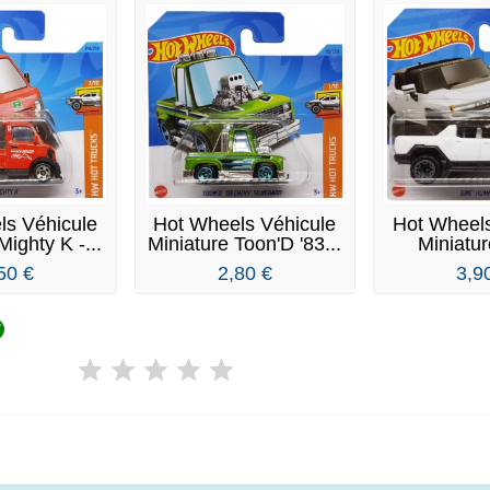
ls Véhicule
Hot Wheels Véhicule
Hot Wheels
Mighty K -...
Miniature Toon'D '83...
Miniatu
Humme
50 €
2,80 €
3,9
