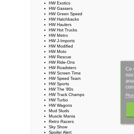
HW Exotics
HW Gassers
HW Green Speed
HW Hatchbacks
HW Haulers
HW Hot Trucks
HW Metro
HW J-Imports
HW Modified
HW Moto
HW Rescue
HW Ride-Ons
HW Roadsters
Ce s
HW Screen Time
nos 
HW Speed Team
ana
HW Sports
con
HW The '80s
HW Track Champs
Plus
HW Turbo
HW Wagons
Mud Studs
Muscle Mania
Retro Racers
Sky Show
Spoiler Alert