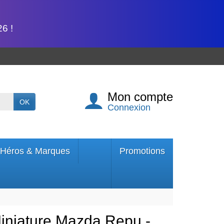
6 !
Mon compte
OK
Connexion
Héros & Marques
Promotions
iniature Mazda Repu -