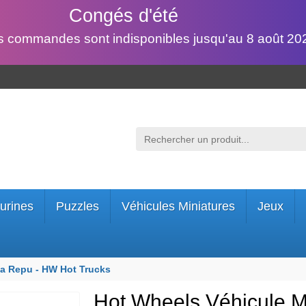
Congés d'été
s commandes sont indisponibles jusqu'au 8 août 202
urines
Puzzles
Véhicules Miniatures
Jeux
da Repu - HW Hot Trucks
Hot Wheels Véhicule M