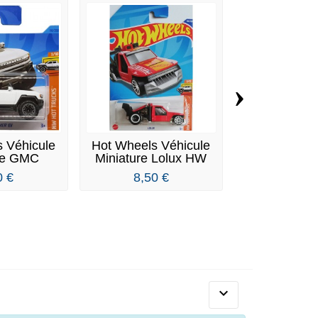
›
 Véhicule
Hot Wheels Véhicule
Hot Wheels 
re GMC
Miniature Lolux HW
Miniature Ral
r...
Hot...
0 €
8,50 €
9,70 
