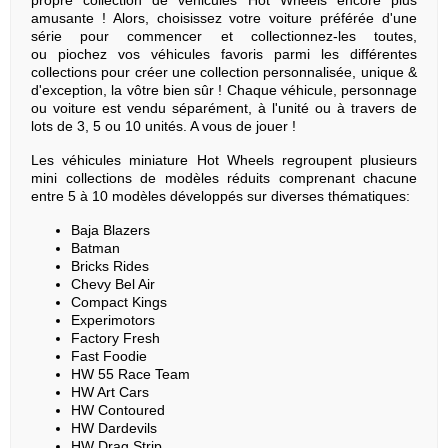
propre collection de véhicules Hot Wheels encore plus
amusante ! Alors, choisissez votre voiture préférée d'une
série pour commencer et collectionnez-les toutes,
ou piochez vos véhicules favoris parmi les différentes
collections pour créer une collection personnalisée, unique &
d'exception, la vôtre bien sûr ! Chaque véhicule, personnage
ou voiture est vendu séparément, à l'unité ou à travers de
lots de 3, 5 ou 10 unités. A vous de jouer !
Les véhicules miniature Hot Wheels regroupent plusieurs
mini collections de modèles réduits comprenant chacune
entre 5 à 10 modèles développés sur diverses thématiques:
Baja Blazers
Batman
Bricks Rides
Chevy Bel Air
Compact Kings
Experimotors
Factory Fresh
Fast Foodie
HW 55 Race Team
HW Art Cars
HW Contoured
HW Dardevils
HW Drag Strip