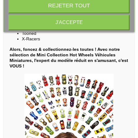
Sky Show
REJETER TOUT
Spoiler Alert
Street Beasts
Surf's Up
J'ACCEPTE
Sweet Rides
Then and now
Tooned
X-Racers
Alors, foncez & collectionnez-les toutes ! Avec notre
sélection de Mini Collection Hot Wheels Véhicules
Miniatures, l'expert du modèle réduit en s'amusant, c'est
VOUS !