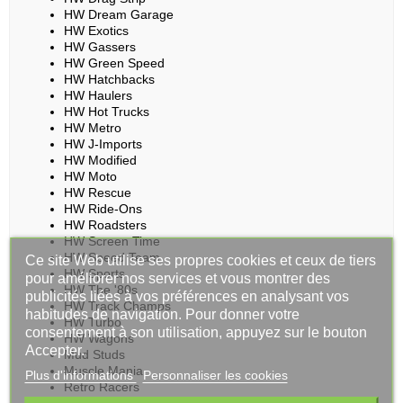
HW Dream Garage
HW Exotics
HW Gassers
HW Green Speed
HW Hatchbacks
HW Haulers
HW Hot Trucks
HW Metro
HW J-Imports
HW Modified
HW Moto
HW Rescue
HW Ride-Ons
HW Roadsters
HW Screen Time
HW Speed Team
Ce site Web utilise ses propres cookies et ceux de tiers
HW Sports
pour améliorer nos services et vous montrer des
HW The '80s
publicités liées à vos préférences en analysant vos
HW Track Champs
habitudes de navigation. Pour donner votre
HW Turbo
consentement à son utilisation, appuyez sur le bouton
HW Wagons
Accepter.
Mud Studs
Muscle Mania
Plus d'informations
Personnaliser les cookies
Retro Racers