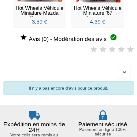
Hot Wheels Véhicule
Hot Wheels Véhicule
Ho
Miniature Mazda
Miniature '67
M
Repu -...
Jeepster...
3,59 €
4,39 €


Avis (0) - Modération des avis

Il n'y a pas encore d'avis pour ce produit.
Expédition en moins de
Paiement sécurisé
24H
Paiement en ligne 100%
sécurisé
Votre colis sera remis au