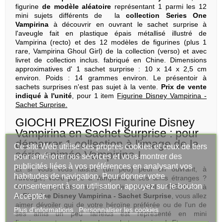
figurine
de modèle aléatoire
représentant 1 parmi les 12
mini sujets différents de la
collection Series One
Vampirina
à découvrir en ouvrant le sachet surprise à
l'aveugle fait en plastique épais métallisé illustré de
Vampirina (recto) et des 12 modèles de figurines (plus 1
rare, Vampirina Ghoul Girl) de la collection (verso) et avec
livret de collection inclus. fabriqué en Chine. Dimensions
approximatives d' 1 sachet surprise : 10 x 14 x 2,5 cm
environ. Poids : 14 grammes environ. Le présentoir à
sachets surprises n'est pas sujet à la vente.
Prix de vente
indiqué à l'unité
, pour 1 item
Figurine Disney Vampirina -
Sachet Surprise.
GIOCHI PREZIOSI Figurine Disney
Vampirina en Sachet Surprise : pour
démarrer 1 collection à l'image de la
Ce site Web utilise ses propres cookies et ceux de tiers
série animée Vampirina !
pour améliorer nos services et vous montrer des
publicités liées à vos préférences en analysant vos
Et si vous vous faisiez (un peu) peur en ouvrant, à
habitudes de navigation. Pour donner votre
l'aveugle, votre porte à Vampirina & ses amis étranges ?
consentement à son utilisation, appuyez sur le bouton
Avec la pochette surprise de GIOCHI PREZIOSI à
Accepter.
la
Figurine Disney Vampirina - Sachet Surprise
, vous allez
aimer dévoiler qui de votre héroïne préférée ou de l'un de
Plus d'informations
Personnaliser les cookies
ses amis un peu farfelus est représenté en mini