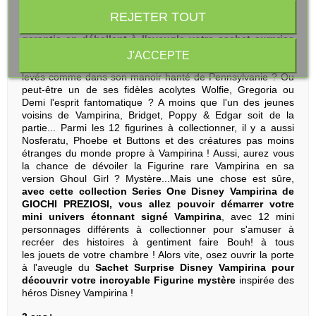
figurine contenue dans le sachet surprise ! Et comme
l'univers incroyable de la jeune Vampirina de la série TV
REJETER TOUT
diffusée sur Disney Junior,
les effets de surprise sont
garantis en déballant à l'aveugle votre sachet surprise
Disney Vampirina
de de GIOCHI PREZIOSI. Tomberez vous
J'ACCEPTE
sur Vampirina elle-même prête à vous accueillir les bras
levés comme dans son manoir hanté de Pennsylvanie ? Ou
peut-être un de ses fidèles acolytes Wolfie, Gregoria ou
Demi l'esprit fantomatique ? A moins que l'un des jeunes
voisins de Vampirina, Bridget, Poppy & Edgar soit de la
partie... Parmi les 12 figurines à collectionner, il y a aussi
Nosferatu, Phoebe et Buttons et des créatures pas moins
étranges du monde propre à Vampirina ! Aussi, aurez vous
la chance de dévoiler la Figurine rare Vampirina en sa
version Ghoul Girl ? Mystère...Mais une chose est sûre,
avec cette collection Series One Disney Vampirina de
GIOCHI PREZIOSI, vous allez pouvoir démarrer votre
mini univers étonnant signé Vampirina
, avec 12 mini
personnages différents à collectionner pour s'amuser à
recréer des histoires à gentiment faire Bouh! à tous
les jouets de votre chambre ! Alors vite, osez ouvrir la porte
à l'aveugle du
Sachet Surprise Disney Vampirina pour
découvrir votre incroyable Figurine mystère
inspirée des
héros Disney Vampirina !