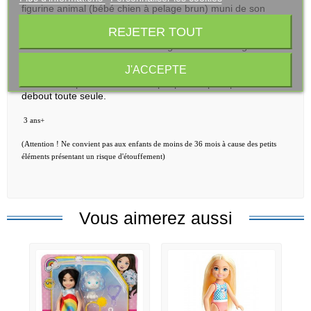
figurine animal (bébé chien à pelage brun) muni de son
déguisement amovible en forme de sachet de frites. Chelsea
REJETER TOUT
peut compléter sa tenue avec les 3 accessoires fournis dans
ce set
Barbie Chelsea Club se déguise en hamburger
: un
serre-tête en forme de gobelet à paille et un lot de sauces à
J'ACCEPTE
burger avec son mousqueton amovible. Les couleurs et les
décorations peuvent varier. La poupée ne peut pas tenir
debout toute seule.
3 ans+
(Attention ! Ne convient pas aux enfants de moins de 36 mois à cause des petits
éléments présentant un risque d'étouffement)
Vous aimerez aussi