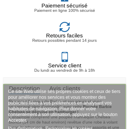
Paiement sécurisé
Paiement en ligne 100% sécurisé
Retours faciles
Retours possibles pendant 14 jours
Service client
Du lundi au vendredi de 9h à 18h
Description
Avis clients
Ce site Web utilise ses propres cookies et ceux de tiers
pour améliorer nos services et vous montrer des
Rejoignez l'univers de Barbie et ses sœurs et vivez
publicités liées à vos préférences en analysant vos
un carnaval plein d'originalité avec cette
Poupée Barbie
habitudes de navigation. Pour donner votre
Chelsea se déguise en hamburger !
consentement à son utilisation, appuyez sur le bouton
L'ensemble comprend une poupée mannequin Chelsea
Accepter.
blonde (14 cm de haut environ) revêtue d'une robe à volant
façon hamburger et ses chaussures aux tons assortis et une
Plus d'informations
Personnaliser les cookies