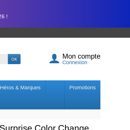
6 !
Mon compte
OK
Connexion
Héros & Marques
Promotions
Surprise Color Change