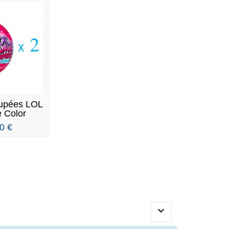
oupées LOL
e Color
e...
0 €
