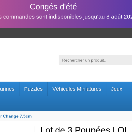
Congés d'été
s commandes sont indisponibles jusqu'au 8 août 202
urines
Puzzles
Véhicules Miniatures
Jeux
or Change 7,5cm
Lot de 3 Poupées LOL 