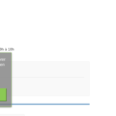
 9h à 18h
rer
 en