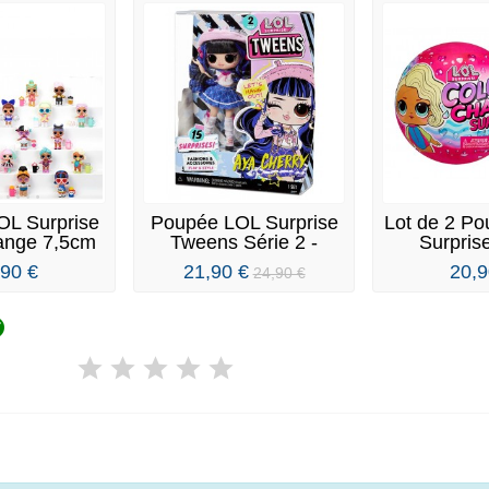
OL Surprise
Poupée LOL Surprise
Lot de 2 P
ange 7,5cm
Tweens Série 2 -
Surpris
Aya...
Chang
,90 €
21,90 €
20,9
24,90 €
