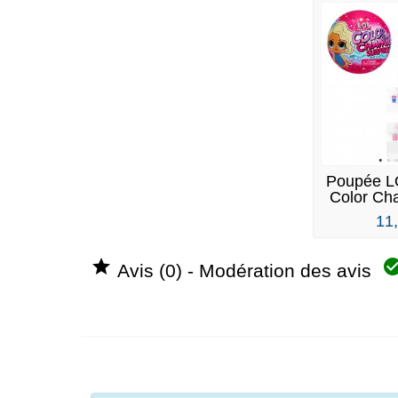
Poupée L
Color Ch
11

Avis (0) - Modération des avis