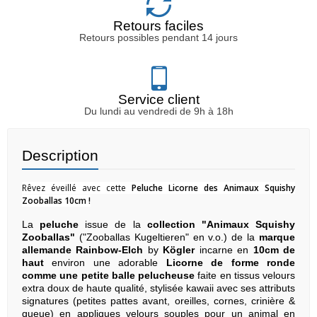
Retours faciles
Retours possibles pendant 14 jours
Service client
Du lundi au vendredi de 9h à 18h
Description
Rêvez éveillé avec cette
Peluche Licorne des Animaux Squishy
Zooballas 10cm !
La
peluche
issue de la
collection "Animaux Squishy
Zooballas"
("Zooballas Kugeltieren" en v.o.) de la
marque
allemande Rainbow-Elch
by
Kögler
incarne en
10cm de
haut
environ une adorable
Licorne
de forme ronde
comme une petite balle pelucheuse
faite en tissus velours
extra doux de haute qualité, stylisée kawaii avec ses attributs
signatures (petites pattes avant, oreilles, cornes, crinière &
queue) en appliques velours souples pour un animal en