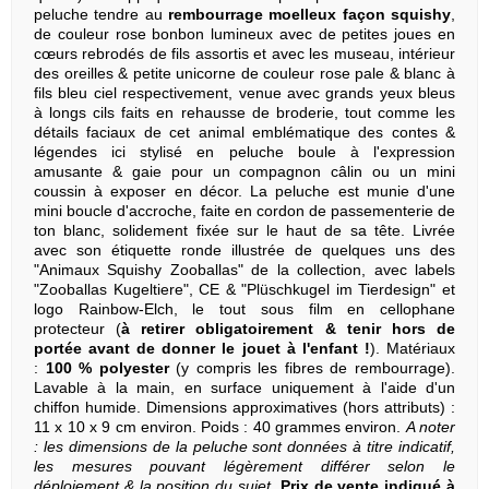
peluche tendre au
rembourrage moelleux façon squishy
,
de couleur rose bonbon lumineux avec de petites joues en
cœurs rebrodés de fils assortis et avec les museau, intérieur
des oreilles & petite unicorne de couleur rose pale & blanc à
fils bleu ciel respectivement, venue avec grands yeux bleus
à longs cils faits en rehausse de broderie, tout comme les
détails faciaux de cet animal emblématique des contes &
légendes ici stylisé en peluche boule à l'expression
amusante & gaie pour un compagnon câlin ou un mini
coussin à exposer en décor. La peluche est munie d'une
mini boucle d'accroche, faite en cordon de passementerie de
ton blanc, solidement fixée sur le haut de sa tête. Livrée
avec son étiquette ronde illustrée de quelques uns des
"Animaux Squishy Zooballas" de la collection, avec labels
"Zooballas Kugeltiere", CE & "Plüschkugel im Tierdesign" et
logo Rainbow-Elch, le tout sous film en cellophane
protecteur (
à retirer obligatoirement & tenir hors de
portée avant de donner le jouet à l'enfant !
). Matériaux
:
100 % polyester
(y compris les fibres de rembourrage).
Lavable à la main, en surface uniquement à l'aide d'un
chiffon humide. Dimensions approximatives (hors attributs) :
11 x 10 x 9 cm environ. Poids : 40 grammes environ.
A noter
: les dimensions de la peluche sont données à titre indicatif,
les mesures pouvant légèrement différer selon le
déploiement & la position du sujet.
Prix de vente indiqué à