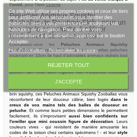
l'unité
, pour l'item
Licorne
.
Ce site Web utilise ses propres cookies et ceux de tiers
Peluches Animaux Squishy
pour améliorer nos services et vous montrer des
Zooballas de Rainbow-Elch : pour un
publicités liées à vos préférences en analysant vos
zoo rigolo en peluche à câliner
habitudes de navigation. Pour donner votre
tendrement dans ses mains !
consentement à son utilisation, appuyez sur le bouton
Accepter.
Connaissez-vous les
Peluches Animaux Squishy
Zooballas
de Rainbow-Elch ? Ce sont de petites peluches
Plus d'informations
Personnaliser les cookies
incarnant en 10cm de haut d'adorables animaux stylisés tout
ronds comme des balles pelucheuses, au design trop
REJETER TOUT
mignon et au toucher ultradoux par leur velours de grande
qualité.
En vrai zoo rigolo, les Peluches Animaux
Squishy Zooballas vous regardent avec leurs
J'ACCEPTE
grands yeux
doux brodés et sont chacun un partenaire
idéal pour les câlins. Avec leur moelleux incomparable, un
brin squishy, ces Peluches Animaux Squishy Zooballas vous
réconfortent de leur douceur câline, bien logés
dans le
creux de vos mains tels des balles de douceur en
peluche
. Et comme leurs petites dimensions le permettent
facilement, ils s'improvisent
aussi bien confidents sur
l'oreiller que mini coussin figure de décoration
. Leurs
couleurs vives - qui revisitent de manière amusante les
codes de la toison chez certains spécimens ! - et leur
style