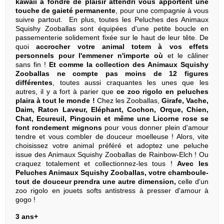
kawaii à fondre de plaisir attendri vous apportent une
touche de gaieté permanente
, pour une compagnie à vous
suivre partout. En plus, toutes les Peluches des Animaux
Squishy Zooballas sont équipées d'une petite boucle en
passementerie solidement fixée sur le haut de leur tête. De
quoi
accrocher votre animal totem à vos effets
personnels pour l'emmener n'importe où
et le câliner
sans fin !
Et comme la collection des Animaux Squishy
Zooballas ne compte pas moins de 12 figures
différentes
, toutes aussi craquantes les unes que les
autres, il y a fort à parier que
ce zoo rigolo en peluches
plaira à tout le monde !
Chez les Zooballas,
Girafe, Vache,
Daim, Raton Laveur, Eléphant, Cochon, Orque, Chien,
Chat, Ecureuil, Pingouin et même une Licorne rose se
font rondement mignons
pour vous donner plein d'amour
tendre et vous combler de douceur moelleuse ! Alors, vite
choisissez votre animal préféré et adoptez une peluche
issue des Animaux Squishy Zooballas de Rainbow-Elch ! Ou
craquez totalement et collectionnez-les tous !
Avec les
Peluches Animaux Squishy Zooballas, votre chamboule-
tout de douceur prendra une autre dimension,
celle d'un
zoo rigolo en jouets softs antistress à presser d'amour à
gogo !
3 ans+