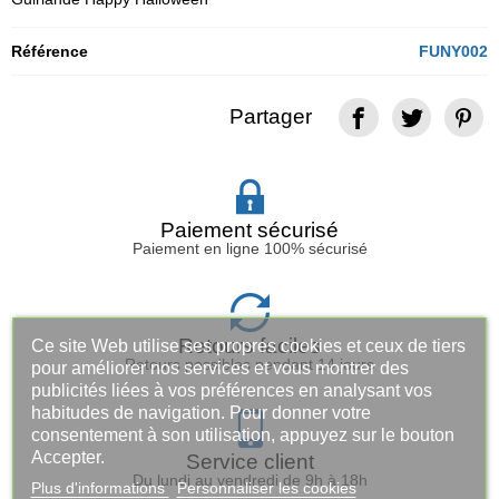
Référence
FUNY002
Partager
Paiement sécurisé
Paiement en ligne 100% sécurisé
Retours faciles
Ce site Web utilise ses propres cookies et ceux de tiers
Retours possibles pendant 14 jours
pour améliorer nos services et vous montrer des
publicités liées à vos préférences en analysant vos
habitudes de navigation. Pour donner votre
consentement à son utilisation, appuyez sur le bouton
Accepter.
Service client
Du lundi au vendredi de 9h à 18h
Plus d'informations
Personnaliser les cookies