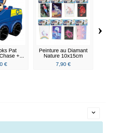
›
oks Pat
Peinture au Diamant
Figurine
 Chase +...
Nature 10x15cm
Patrouille à
0 €
7,90 €
8,90 €
9
