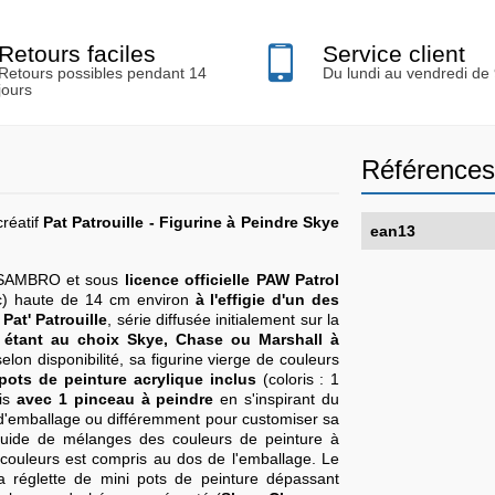
Retours faciles
Service client
Retours possibles pendant 14
Du lundi au vendredi de
jours
Références
créatif
Pat Patrouille - Figurine à Peindre Skye
ean13
 SAMBRO et sous
licence officielle PAW Patrol
c) haute de 14 cm environ
à l'effigie d'un des
Pat' Patrouille
, série diffusée initialement sur la
 étant au choix Skye, Chase ou Marshall à
elon disponibilité, sa figurine vierge de couleurs
pots de peinture acrylique inclus
(coloris : 1
nis
avec 1 pinceau à peindre
en s'inspirant du
n d'emballage ou différemment pour customiser sa
 guide de mélanges des couleurs de peinture à
couleurs est compris au dos de l'emballage. Le
 la réglette de mini pots de peinture dépassant