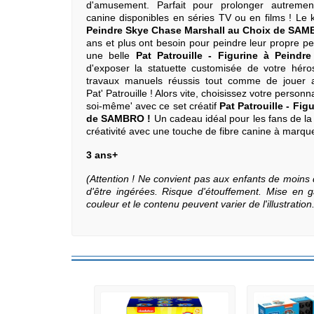
d'amusement. Parfait pour prolonger autreme
canine disponibles en séries TV ou en films ! Le ki
Peindre Skye Chase Marshall au Choix de SA
ans et plus ont besoin pour peindre leur propre pe
une belle
Pat Patrouille - Figurine à Peindre
d'exposer la statuette customisée de votre hér
travaux manuels réussis tout comme de jouer a
Pat' Patrouille ! Alors vite, choisissez votre perso
soi-même' avec ce set créatif
Pat Patrouille - Fi
de SAMBRO !
Un cadeau idéal pour les fans de l
créativité avec une touche de fibre canine à marque
3 ans+
(Attention ! Ne convient pas aux enfants de moins 
d'être ingérées. Risque d'étouffement. Mise en ga
couleur et le contenu peuvent varier de l'illustration