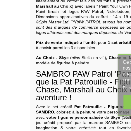
latéralement du coffret tels des boutons à presse
Marshall au Choix
) avec labels " Paint Your Own Fi
Paint Brush" et logos PAW Patrol, Nickelodeo
Dimensions approximatives du coffret : 14 x 19
©Spin Master Ltd. ™PAW PATROL et tous les nom
sont des marques de commerce déposées de Spin
logos afférents sont des marques déposées de Viac
Prix de vente indiqué à l'unité
, pour
1 set créati
à choisir parmi les 3 disponibles.
Au Choix : Skye
(
alias
Stella en v.f.)
, Chase
ou
M
Ce s
modèle de figurine à peindre.
nos 
SAMBRO PAW Patrol 'Paint
ana
con
que la Pat Patrouille - Fig
Plus
Chase, Marshall au Choix 
aventure !
Avec le set créatif
Pat Patrouille - Figurine
SAMBRO
, coloriez à la peinture votre personnage
avec
votre figurine personnalisée
de
Skye
(Stel
jeu créatif proposé par la marque SAMBRO sous 
imagination & votre créativité tout en favori