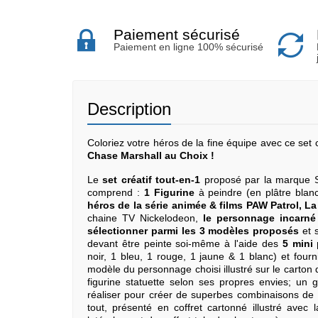
Paiement sécurisé
Paiement en ligne 100% sécurisé
Description
Coloriez votre héros de la fine équipe avec ce set 
Chase Marshall au Choix !
Le
set créatif tout-en-1
proposé par la marque
comprend :
1 Figurine
à peindre (en plâtre blan
héros de la série animée & films PAW Patrol, La 
chaine TV Nickelodeon,
le personnage incarné
sélectionner parmi les 3 modèles proposés
et s
devant être peinte soi-même à l'aide des
5 mini 
noir, 1 bleu, 1 rouge, 1 jaune & 1 blanc) et four
modèle du personnage choisi illustré sur le carto
figurine statuette selon ses propres envies; un
réaliser pour créer de superbes combinaisons de 
tout, présenté en coffret cartonné illustré avec