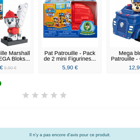
ille Marshall
Pat Patrouille - Pack
Mega bl
GA Bloks...
de 2 mini Figurines...
Patrouille -
 €
5,90 €
12,9
9,90 €

Il n'y a pas encore d'avis pour ce produit.