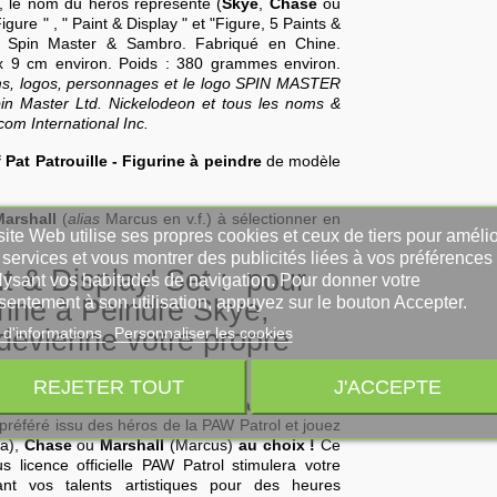
r, le nom du héros représenté (
Skye
,
Chase
ou
gure " , " Paint & Display " et "Figure, 5 Paints &
n, Spin Master & Sambro. Fabriqué en Chine.
 x 9 cm environ. Poids : 380 grammes environ.
s, logos, personnages et le logo SPIN MASTER
 Master Ltd. Nickelodeon et tous les noms &
om International Inc.
f Pat Patrouille - Figurine à peindre
de modèle
arshall
(
alias
Marcus en v.f.) à sélectionner en
ite Web utilise ses propres cookies et ceux de tiers pour amélio
services et vous montrer des publicités liées à vos préférences
 & Display' Set : pour
lysant vos habitudes de navigation. Pour donner votre
sentement à son utilisation, appuyez sur le bouton Accepter.
urine à Peindre Skye,
 d'informations
Personnaliser les cookies
devienne votre propre
REJETER TOUT
J'ACCEPTE
 à Peindre Skye Chase Marshall au Choix de
 préféré issu des héros de la PAW Patrol et jouez
la),
Chase
ou
Marshall
(Marcus)
au choix !
Ce
licence officielle PAW Patrol stimulera votre
sant vos talents artistiques pour des heures