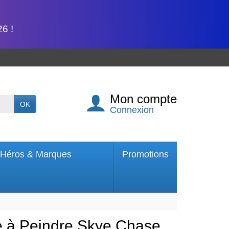
6 !
Mon compte
OK
Connexion
Héros & Marques
Promotions
ine à Peindre Skye Chase