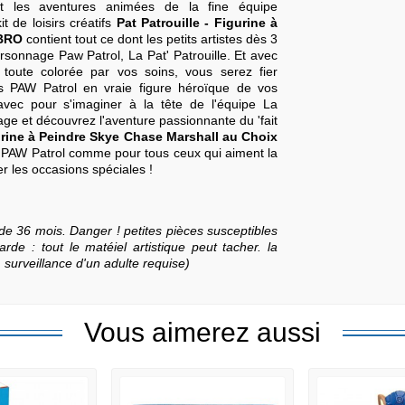
nt les aventures animées de la fine équipe
t de loisirs créatifs
Pat Patrouille - Figurine à
MBRO
contient tout ce dont les petits artistes dès 3
rsonnage Paw Patrol, La Pat' Patrouille. Et avec
toute colorée par vos soins, vous serez fier
os PAW Patrol en vraie figure héroïque de vos
vec pour s'imaginer à la tête de l'équipe La
nnage et découvrez l'aventure passionnante du 'fait
gurine à Peindre Skye Chase Marshall au Choix
a PAW Patrol comme pour tous ceux qui aiment la
r les occasions spéciales !
de 36 mois. Danger ! petites pièces susceptibles
rde : tout le matéiel artistique peut tacher. la
. surveillance d'un adulte requise)
Vous aimerez aussi