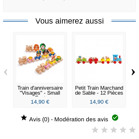
Vous aimerez aussi
‹
›
Train d'anniversaire
Petit Train Marchand
Mi
"Visages" - Small
de Sable - 12 Pièces
Foot
14,90 €
14,90 €


Avis (0) - Modération des avis