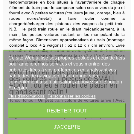
tenon/mortaise en bois situés à l'avant/arrière de chaque
élément du train pour le composer selon ses envies du jeu et
fourni avec 8 petites voitures (couleurs jaune, orange, bleu à
roues noires/métal) à faire rouler comme à
charger/décharger des plateaux des wagons du petit train.
N.B. : le petit train roule en le tirant mécaniquement, à la
main; les petites voitures roulant en les manipulant de la
même façon. Dimensions approximatives du train (montage
complet 1 loco + 2 wagons) : 52 x 12 x 7 cm environ. Livré
en coffret d'emballage cartonné avec système de fermeture
à rabat. Dimensions du coffret de jeu : 42 x 13 x 9 cm. Poids
Ce site Web utilise ses propres cookies et ceux de tiers
du colis : supérieur à 1,2 kg.
pour améliorer nos services et vous montrer des
publicités liées à vos préférences en analysant vos
Petit Train en Bois pour le transport
habitudes de navigation. Pour donner votre
des voitures - 11 pièces de SMALL
consentement à son utilisation, appuyez sur le bouton
FOOT : du jeu à rouler de plaisir en
Accepter.
grandissant malin !
Plus d'informations
Personnaliser les cookies
Tchou Tchou ! Un petit train coloré de voitures arrive ! Avec
ce petit
Train pour le transport des voitures de Small
REJETER TOUT
Foot
, vous allez aimer explorer votre chambre et au-delà !
Regardez : sur les deux wagons à étages, ce petit train en
bois offre de la place pour transporter les huit voitures
J'ACCEPTE
colorées qui l'accompagne. Chaque wagon a deux étages,
et grâce aux picots aménagés dessus, les voitures tiennent