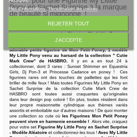
Crew : pour une Figurine My Litttle
Accepter.
Pony en Sachet Surprise à la marque
Plus d'informations
Personnaliser les cookies
de beauté si mignonne !
Ouvrez l’emballage du sachet de forme de cylindre et…
REJETER TOUT
Surprise ! Découvrez qui se cache à l’intérieur de la petite
maison si mignonne : votre
Figurine My Little Pony en
Sachet Surprise - Modèle Aléatoire !
Dans chaque
J'ACCEPTE
sachet surprise à l'allure de boîte mystère se trouve une
adorable petite figurine de Mon Petit Poney, 1 modèle
My Little Pony venu au harsard de la collection " Cutie
Mark Crew" de HASBRO.
Il y en a en tout 24 à
collectionner, dont 3 rares : Sunset Shimmer en Equestria
Girls, Dj Pon-3 et Princesse Cadance en poney ! Ces
figurines rares ont des touches de paillettes qui les font
briller de mille feux ! Mais toutes Figurines My Little Pony en
Sachet Surprise de la collection Cutie Mark Crew de
HASBRO sont toutes aussi craquantes qu'originales
dans leur design pop coloré ! En plus, toutes résident dans
leur propre maisonnette cylindrique aux thèmes variés
assortis et emboitable sur d’autres maisons ! De quoi monter
une collection so cute où
les Figurines Mon Petit Poney
peuvent vivre en harmonie ensemble !
Alors vite, craquez
pour votre set
Figurine My Little Pony en Sachet Surprise
- Modèle Aléatoire
et collectionnez-les tous !
Avec My Little