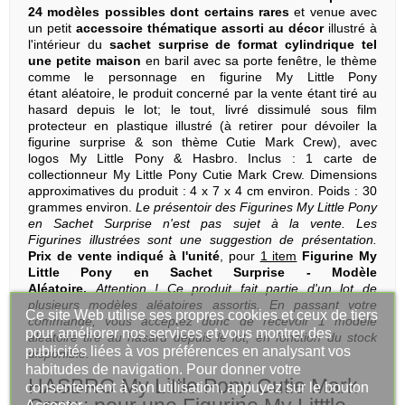
24 modèles possibles dont certains rares
et venue avec
un petit
accessoire thématique assorti au décor
illustré à
l'intérieur du
sachet surprise de format cylindrique tel
une petite maison
en baril avec sa porte fenêtre, le thème
comme le personnage en figurine My Little Pony
étant aléatoire, le produit concerné par la vente étant tiré au
hasard depuis le lot; le tout, livré dissimulé sous film
protecteur en plastique illustré (à retirer pour dévoiler la
figurine surprise & son thème Cutie Mark Crew), avec
logos My Little Pony & Hasbro. Inclus : 1 carte de
collectionneur My Little Pony Cutie Mark Crew. Dimensions
approximatives du produit : 4 x 7 x 4 cm environ. Poids : 30
grammes environ.
Le présentoir des Figurines My Little Pony
en Sachet Surprise n'est pas sujet à la vente. Les
Figurines illustrées sont une suggestion de présentation.
Prix de vente indiqué à l'unité
, pour
1 item
Figurine My
Little Pony en Sachet Surprise - Modèle
Aléatoire.
Attention ! Ce produit fait partie d'un lot de
plusieurs modèles aléatoires assortis. En passant votre
Ce site Web utilise ses propres cookies et ceux de tiers
commande, vous acceptez donc de recevoir 1 modèle
pour améliorer nos services et vous montrer des
aléatoire tiré au hasard depuis le lot, en fonction du stock
publicités liées à vos préférences en analysant vos
disponible.
habitudes de navigation. Pour donner votre
HASBRO My Little Pony Cutie Mark
consentement à son utilisation, appuyez sur le bouton