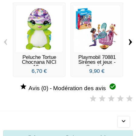
‹
›
Peluche Tortue
Playmobil 70881
P
Chocnana NICI
Sirènes et jeux -
B
12cm
Special...
6,70 €
9,90 €


Avis (0) - Modération des avis
