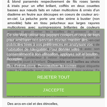
& blond parsemés respectivement de fils roses lamés
& irisés pour un effet brillant, coiffés en deux couettes
basses aux nœuds faits en ruban multicolore & ornés d'un
diadème en feutre aux découpes en coeurs de couleur arc-
en-ciel. La peluche porte une robe sirène à bustier (non
amovible) faite en tissu pelucheux aux larges rayures
multicolores avec surimpressions brillantes de couleurs
assorties pour imiter les écailles de poisson de ce
Ce site Web utilise ses propres cookies et ceux de tiers
personnage imaginaire qui se termine en longue queue à
pour améliorer nos services et vous montrer des
la nageoire caudale bifide faite de tissu moiré arc-en-ciel
publicités liées à vos préférences en analysant vos
pailleté & voile coordonné avec surimpressions brillantes de
points argentés façon paillettes. Le tout livré avec son
habitudes de navigation. Pour donner votre
étiquette cœur Ty avec Sea Sequins dessus, et sous film
consentement à son utilisation, appuyez sur le bouton
cellophane protecteur à retirer impérativement avant de
Accepter.
donner le jouet à l'enfant.
Disponible en 2 tailles au choix
Plus d'informations
Personnaliser les cookies
: 30cm ou 50cm environ
. Incluse l'emblématique étiquette
cœur Ty officielle avec date anniversaire & mini poème. En
tissu Polyester & Nylon lavable à la main en surface
REJETER TOUT
uniquement.
Alors, vivez l'enchantement Ty chaque jour de l'année avec
J'ACCEPTE
la
Peluche Ty Sirène Anastasia Sequins des Mers
et le
mot pour un sans fin est pour Anastasia :
Des arcs-en-ciel et des étincelles,