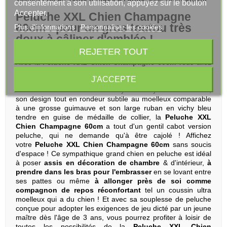
consentement à son utilisation, appuyez sur le bouton
Accepter.
Peluche XXL Chien Champagne
60cm : pour un gros toutou très
Plus d'informations
Personnaliser les cookies
doux à câliner d'emblée !
REJETER TOUT
Que diriez-vous d'adopter un bon gros toutou juste au poil ?
Avec la
Peluche XXL Chien Champagne 60cm
vous allez
aimer ce nouveau compagnon à quatre pattes sans
J'ACCEPTE
parole mais tellement expressif ! Avec son tissu pelucheux
très doux aux bouclettes tournoyantes soyeuses à souhait,
son design tout en rondeur subtile au moelleux comparable
à une grosse guimauve et son large ruban en vichy bleu
tendre en guise de médaille de collier, la
Peluche XXL
Chien Champagne 60cm
a tout d'un gentil cabot version
peluche, qui ne demande qu'à être cajolé ! Affichez
votre
Peluche XXL Chien Champagne 60cm
sans soucis
d'espace ! Ce sympathique grand chien en peluche est idéal
à poser
assis en décoration de chambre
& d'intérieur,
à
prendre dans les bras pour l'embrasser
en se lovant entre
ses pattes ou même
à allonger près de soi comme
compagnon de repos réconfortant
tel un coussin ultra
moelleux qui a du chien ! Et avec sa souplesse de peluche
conçue pour adopter les exigences de jeu dicté par un jeune
maître dès l'âge de 3 ans, vous pourrez profiter à loisir de
toutes les possibilités de la
Peluche XXL Chien