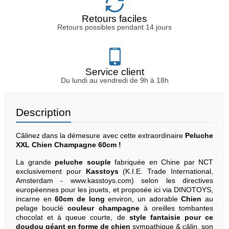
Retours faciles
Retours possibles pendant 14 jours
Service client
Du lundi au vendredi de 9h à 18h
Description
Câlinez dans la démesure avec cette extraordinaire
Peluche
XXL Chien Champagne 60cm !
La grande
peluche souple
fabriquée en Chine par NCT
exclusivement pour
Kasstoys
(K.I.E. Trade International,
Amsterdam - www.kasstoys.com) selon les directives
européennes pour les jouets, et proposée ici via DINOTOYS,
incarne en
60cm de long
environ, un adorable
Chien
au
pelage bouclé
couleur champagne
à oreilles tombantes
chocolat et à queue courte, de
style fantaisie pour ce
doudou géant en forme de chien
sympathique & câlin, son