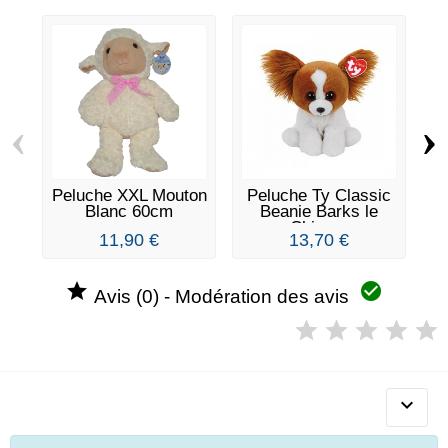
‹
›
Peluche XXL Mouton
Peluche Ty Classic
P
Blanc 60cm
Beanie Barks le
Chien...
11,90 €
13,70 €


Avis (0) - Modération des avis
