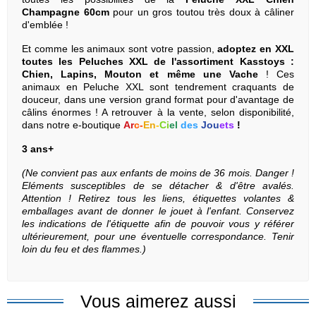
Champagne 60cm
pour un gros toutou très doux à câliner
d'emblée !
Et comme les animaux sont votre passion,
adoptez en XXL
toutes les Peluches XXL de l'assortiment Kasstoys :
Chien, Lapins, Mouton et même une Vache
! Ces
animaux en Peluche XXL sont tendrement craquants de
douceur, dans une version grand format pour d'avantage de
câlins énormes ! A retrouver à la vente, selon disponibilité,
dans notre e-boutique
Ar
c
-
En
-
Ci
el
des
Jou
ets
!
3 ans+
(Ne convient pas aux enfants de moins de 36 mois. Danger !
Eléments susceptibles de se détacher & d'être avalés.
Attention ! Retirez tous les liens, étiquettes volantes &
emballages avant de donner le jouet à l'enfant. Conservez
les indications de l'étiquette afin de pouvoir vous y référer
ultérieurement, pour une éventuelle correspondance. Tenir
loin du feu et des flammes.)
Vous aimerez aussi