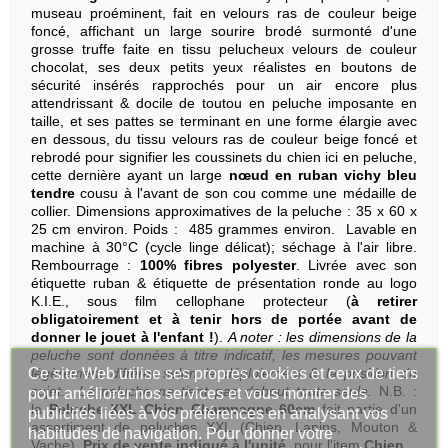
museau proéminent, fait en velours ras de couleur beige
foncé, affichant un large sourire brodé surmonté d'une
grosse truffe faite en tissu pelucheux velours de couleur
chocolat, ses deux petits yeux réalistes en boutons de
sécurité insérés rapprochés pour un air encore plus
attendrissant & docile de toutou en peluche imposante en
taille, et ses pattes se terminant en une forme élargie avec
en dessous, du tissu velours ras de couleur beige foncé et
rebrodé pour signifier les coussinets du chien ici en peluche,
cette dernière ayant un large
nœud en ruban vichy bleu
tendre
cousu à l'avant de son cou comme une médaille de
collier. Dimensions approximatives de la peluche : 35 x 60 x
25 cm environ. Poids : 485 grammes environ. Lavable en
machine à 30°C (cycle linge délicat); séchage à l'air libre.
Rembourrage :
100% fibres polyester
. Livrée avec son
étiquette ruban & étiquette de présentation ronde au logo
K.I.E., sous film cellophane protecteur (
à retirer
obligatoirement et à tenir hors de portée avant de
donner le jouet à l'enfant !
).
A noter : les dimensions de la
peluche sont données à titre indicatif, les mesures pouvant
Ce site Web utilise ses propres cookies et ceux de tiers
légèrement différer selon le déploiement & la position du
sujet. La peluche ne tient pas debout toute seule.
N.B. :
pour améliorer nos services et vous montrer des
la
Peluche XXL Chien Champagne 60cm
fait partie d'un
publicités liées à vos préférences en analysant vos
assortiment de peluches XXL (Chien, Lapins, Mouton &
habitudes de navigation. Pour donner votre
Vache)
.
Prix de vente indiqué à l'unité
, pour l'item
Chien
.