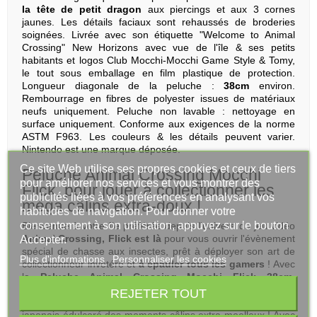
la tête de petit dragon
aux piercings et aux 3 cornes
jaunes. Les détails faciaux sont rehaussés de broderies
soignées. Livrée avec son étiquette "Welcome to Animal
Crossing" New Horizons avec vue de l'île & ses petits
habitants et logos Club Mocchi-Mocchi Game Style & Tomy,
le tout sous emballage en film plastique de protection.
Longueur diagonale de la peluche :
38cm
environ.
Rembourrage en fibres de polyester issues de matériaux
neufs uniquement. Peluche non lavable : nettoyage en
surface uniquement. Conforme aux exigences de la norme
ASTM F963. Les couleurs & les détails peuvent varier.
Nintendo est une marque déposée.
Ce site Web utilise ses propres cookies et ceux de tiers
Peluche Animal Crossing Mocchi
pour améliorer nos services et vous montrer des
Flick, pour jouer à collectionner les
publicités liées à vos préférences en analysant vos
méga câlins extra-doux !
habitudes de navigation. Pour donner votre
consentement à son utilisation, appuyez sur le bouton
Bienvenue à votre île préférée depuis l'univers du jeu vidéo
Animal Crossing, Flick est là
pour vous ouvrir l'évènement
Accepter.
spécial de chasse aux insectes, prêt à déployer son art de
Plus d'informations
Personnaliser les cookies
collectionneur invétéré et
à épauler tous les gamers
! Avec
la
Peluche Animal Crossing Mocchi Flick 38cm
,
embarquez vous aussi sur l'île du très populaire jeu
REJETER TOUT
Nintendo pour vivre en version peluche au format dessert
japonais édulcoré des moments câlins extra moelleux ! Avec