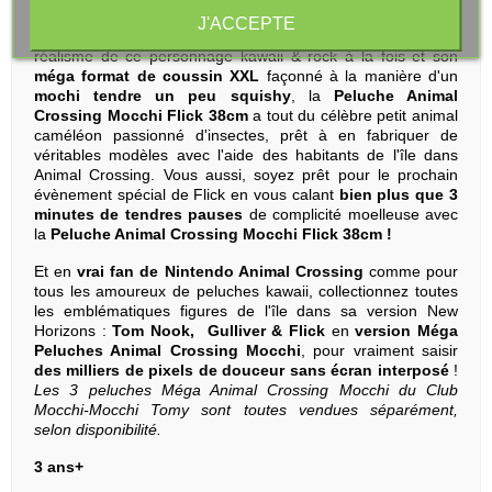
son tissu velours au
toucher ultra doux & soyeux
, ses
J'ACCEPTE
détails soignés rehaussés de broderies pour d'avantage de
réalisme de ce personnage kawaii & rock à la fois et son
méga format de coussin XXL
façonné à la manière d'un
mochi tendre un peu squishy
, la
Peluche Animal
Crossing Mocchi Flick 38
cm
a tout du célèbre petit animal
caméléon passionné d'insectes, prêt à en fabriquer de
véritables modèles avec l'aide des habitants de l'île dans
Animal Crossing. Vous aussi, soyez prêt pour le prochain
évènement spécial de Flick en vous calant
bien plus que 3
minutes de tendres pauses
de complicité moelleuse avec
la
Peluche Animal Crossing Mocchi Flick 38cm !
Et en
vrai fan de Nintendo Animal Crossing
comme pour
tous les amoureux de peluches kawaii, collectionnez toutes
les emblématiques figures de l'île dans sa version New
Horizons :
Tom Nook, Gulliver & Flick
en
version Méga
Peluches Animal Crossing Mocchi
, pour vraiment saisir
des milliers de pixels de douceur sans écran interposé
!
Les 3 peluches Méga Animal Crossing Mocchi du Club
Mocchi-Mocchi Tomy sont toutes vendues séparément,
selon disponibilité.
3 ans+