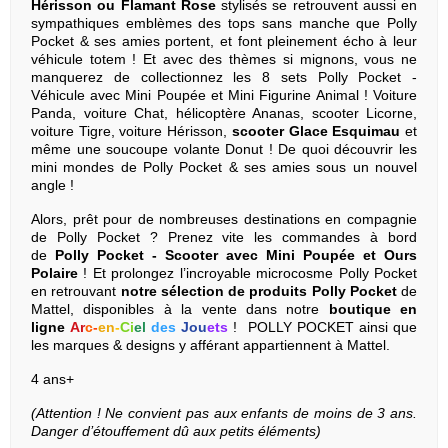
Hérisson ou Flamant Rose
stylisés se retrouvent aussi en
sympathiques emblèmes des tops sans manche que Polly
Pocket & ses amies portent, et font pleinement écho à leur
véhicule totem ! Et avec des thèmes si mignons, vous ne
manquerez de collectionnez les 8 sets Polly Pocket -
Véhicule avec Mini Poupée et Mini Figurine Animal ! Voiture
Panda, voiture Chat, hélicoptère Ananas, scooter Licorne,
voiture Tigre, voiture Hérisson,
scooter Glace Esquimau
et
même une soucoupe volante Donut ! De quoi découvrir les
mini mondes de Polly Pocket & ses amies sous un nouvel
angle !
Alors, prêt pour de nombreuses destinations en compagnie
de Polly Pocket ? Prenez vite les commandes à bord
de
Polly Pocket -
Scooter avec Mini Poupée et Ours
Polaire
! Et prolongez l’incroyable microcosme Polly Pocket
en retrouvant
notre sélection de produits Polly Pocket
de
Mattel, disponibles à la vente dans notre
boutique en
ligne
Ar
c
-
en
-
Ci
el
des
Jou
ets
! POLLY POCKET ainsi que
les marques & designs y afférant appartiennent à Mattel.
4 ans+
(Attention ! Ne convient pas aux enfants de moins de 3 ans.
Danger d’étouffement dû aux petits éléments)