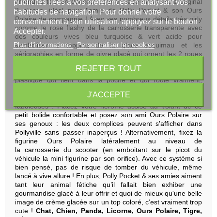
arrondies tout en douceur pour en faire un véhicule original
publicités liées à vos préférences en analysant vos
2 places, idéal pour l'amie de Polly Pocket & son Ours
habitudes de navigation. Pour donner votre
Polaire de compagnie ! Avec ses nombreux détails très girly
consentement à son utilisation, appuyez sur le bouton
comme le rose flashy de la carrosserie transparente avec
Accepter.
des couleurs vives bleu turquoise & vert acide pour
Plus d'informations
Personnaliser les cookies
symboliser le topping de la glace esquimau et les
sérigraphies en forme de givre glacé qui ornent les 2 roues
arrières, le Véhicule Scooter Polly Pocket est vraiment trop
REJETER TOUT
mignon ! Grace à ce véhicule miniature die-cast en métal &
plastique qui tient dans la poche et qui roule vraiment,
laissez
votre héroïne amie de Polly Pocket & son
J'ACCEPTE
compagnon animal
conduire l’aventure, pour des histoires
fabuleuses ! Placez votre héroïne assise au volant de ce
petit bolide confortable et posez son ami Ours Polaire sur
ses genoux : les deux complices peuvent s'afficher dans
Pollyville sans passer inaperçus ! Alternativement, fixez la
figurine Ours Polaire latéralement au niveau de
la carrosserie du scooter (en emboitant sur le picot du
véhicule la mini figurine par son orifice). Avec ce système si
bien pensé, pas de risque de tomber du véhicule, même
lancé à vive allure ! En plus, Polly Pocket & ses amies aiment
tant leur animal fétiche qu’il fallait bien exhiber une
gourmandise glacé à leur offrir et quoi de mieux qu'une belle
image de crème glacée sur un top coloré, c’est vraiment trop
cute !
Chat, Chien, Panda, Licorne, Ours Polaire, Tigre,