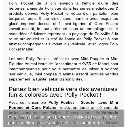
Polly Pocket de 3 cm environ à l’effigie d'une des
héroïnes amies de Polly vue dans les séries médiatiques &
produits dérivés Polly Pocket ici vêtue d’un pantalon bleu
turquoise peps & top violet sans manche avec esquimau
glacé imprimé dessus et 1 mini figurine d' Ours Polaire
kawaii assorti, le tout présenté sous un emballage blister
avec décor édulcoré reprenant un paysage de Pollyville à la
route arc-en-ciel et illustré de l'amie de Polly Pocket & son
animal compagnon au volant du véhicule, avec logos Polly
Pocket Mattel.
Les sets Polly Pocket - Véhicule avec Mini Poupée et Mini
Figurine Animal issus de l’assortiment HKV55 de Mattel sont
interchangeables pour vous permettre de mixer à volonté
leur véhicule, mini poupée & animal assorti (articles vendus
séparément, à l’unité, selon disponibilité).
Partez bien véhiculé vers des aventures
fun & colorées avec Polly Pocket !
Avec cet ensemble
Polly Pocket -
Scooter avec Mini
Poupée et Ours Polaire
, roulez en toute amitié vers de
belles aventures dans Pollyville & ses environs ! Le
Véhicule
Ce site Web utilise ses propres cookies et ceux de tiers
Esquimau Glacé
de type Scooter large à 3 roues opte pour
pour améliorer nos services et vous montrer des
un design original de glace roulante avec des formes