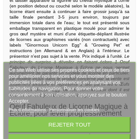
et laisser apparaitre la figurine du cheval mythique à corne
(en position debout ou couché selon le modèle aléatoire), la
licorne étant ensuite à continuer à faire grossir jusqu'à sa
taille finale pendant 3-5 jours environ, toujours par
immersion totale dans de l'eau; le tout est présenté sous
emballage transparent en plastique moulé pour admirer le
gros œuf mystère et muni d'une étiquette-dépliant illustrée
de licornes aux graphismes variés (non contractuels) avec
labels "Ginormous Unicorn Egg" & "Growing Pet" et
instructions (en Allemand & en Anglais) à l'intérieur. Le
présentoir n'est pas sujet à la vente. Prix indiqué à l'unité.
Le
principe de surprise à dévoiler en faisant éclore 1 Oeuf
Fabuleux de Licorne Magique à Eclore ne nous permet
Ce site Web utilise ses propres cookies et ceux de tiers
aucunement de garantir un modèle de licorne en particulier.
pour améliorer nos services et vous montrer des
Le modèle inclus dans le produit concerné par la vente est
publicités liées à vos préférences en analysant vos
totalement aléatoire et représente 1 œuf parmi les 6 Œufs
habitudes de navigation. Pour donner votre
'Ginormous Unicorn Egg' de lots commerciaux dont il est
consentement à son utilisation, appuyez sur le bouton
issu. Le contenu peut différer des images.
Accepter.
Oeuf Fabuleux de Licorne Magique à
Plus d'informations
Personnaliser les cookies
Eclore, pour lever progressivement
le mystère sur un cheval mythique
REJETER TOUT
unicorne incroyable !
Que diriez-vous de tenter
une expérience incroyable