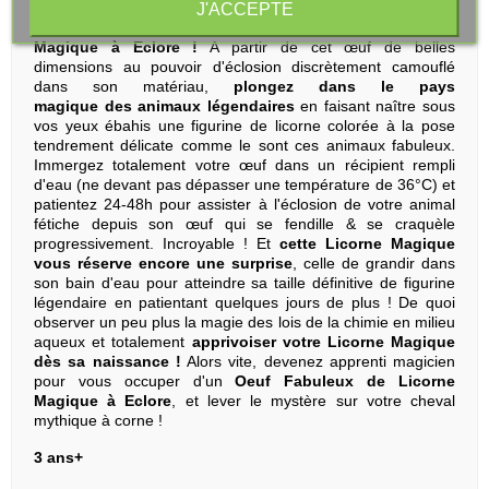
pleine de surprise et totalement magique
? C'est chose
J'ACCEPTE
possible en prenant soin de cet
Oeuf Fabuleux de Licorne
Magique à Eclore !
A partir de cet œuf de belles
dimensions au pouvoir d'éclosion discrètement camouflé
dans son matériau,
plongez dans le pays
magique des animaux légendaires
en faisant naître sous
vos yeux ébahis une figurine de licorne colorée à la pose
tendrement délicate comme le sont ces animaux fabuleux.
Immergez totalement votre œuf dans un récipient rempli
d'eau (ne devant pas dépasser une température de 36°C) et
patientez 24-48h pour assister à l'éclosion de votre animal
fétiche depuis son œuf qui se fendille & se craquèle
progressivement. Incroyable ! Et
cette Licorne Magique
vous réserve encore une surprise
, celle de grandir dans
son bain d'eau pour atteindre sa taille définitive de figurine
légendaire en patientant quelques jours de plus ! De quoi
observer un peu plus la magie des lois de la chimie en milieu
aqueux et totalement
apprivoiser votre Licorne Magique
dès sa naissance !
Alors vite, devenez apprenti magicien
pour vous occuper d'un
Oeuf Fabuleux de Licorne
Magique à Eclore
, et lever le mystère sur votre cheval
mythique à corne !
3 ans+