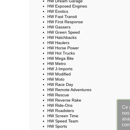
HW Dream Garage
HW Exposed Engines
HW Exotics
HW Fast Transit
HW First Response
HW Gassers
HW Green Speed
HW Hatchbacks
HW Haulers
HW Horse Power
HW Hot Trucks
HW Mega Bite
HW Metro
HW J-Imports
HW Modified
HW Moto
HW Race Day
HW Remote Adventures
HW Rescue
HW Reverse Rake
HW Ride-Ons
Ce s
HW Roadsters
nos 
HW Screen Time
ana
HW Speed Team
con
HW Sports