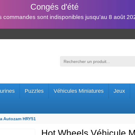
Congés d'été
s commandes sont indisponibles jusqu'au 8 août 202
urines
Puzzles
Véhicules Miniatures
Jeux
da Autozam HRY51
Hot Wheels Véhicule 