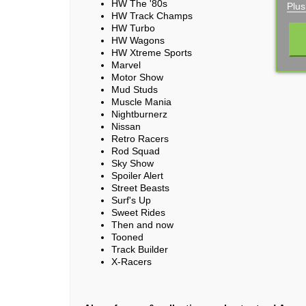
HW The '80s
Plus
HW Track Champs
HW Turbo
HW Wagons
HW Xtreme Sports
Marvel
Motor Show
Mud Studs
Muscle Mania
Nightburnerz
Nissan
Retro Racers
Rod Squad
Sky Show
Spoiler Alert
Street Beasts
Surf's Up
Sweet Rides
Then and now
Tooned
Track Builder
X-Racers