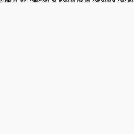
 plusieurs mini collections de modèles réduits comprenant chacun