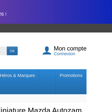
6 !
Mon compte
OK
Connexion
Héros & Marques
Promotions
Miniature Mazda Autozam