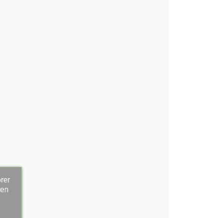
rer
 en