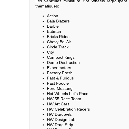
Les véhicules miniature Hot Wheels regroupent
thématiques:
Action
Baja Blazers
Barbie
Batman
Bricks Rides
Chevy Bel Air
Circle Track
City
Compact Kings
Demo Destruction
Experimotors
Factory Fresh
Fast & Furious
Fast Foodie
Ford Mustang
Hot Wheels Let's Race
HW 55 Race Team
HW Art Cars
HW Celebration Racers
HW Dardevils
HW Design Lab
HW Drag Strip