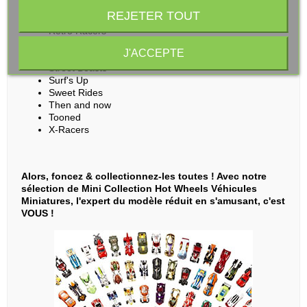
Mud Studs
REJETER TOUT
Muscle Mania
Retro Racers
Sky Show
J'ACCEPTE
Spoiler Alert
Street Beasts
Surf's Up
Sweet Rides
Then and now
Tooned
X-Racers
Alors, foncez & collectionnez-les toutes ! Avec notre
sélection de Mini Collection Hot Wheels Véhicules
Miniatures, l'expert du modèle réduit en s'amusant, c'est
VOUS !