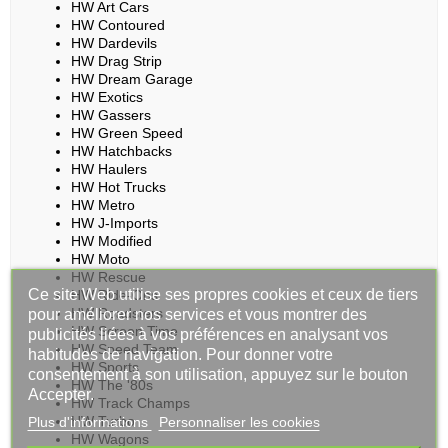
HW Art Cars
HW Contoured
HW Dardevils
HW Drag Strip
HW Dream Garage
HW Exotics
HW Gassers
HW Green Speed
HW Hatchbacks
HW Haulers
HW Hot Trucks
HW Metro
HW J-Imports
HW Modified
HW Moto
HW Rescue
Ce site Web utilise ses propres cookies et ceux de tiers
HW Ride-Ons
HW Roadsters
pour améliorer nos services et vous montrer des
HW Screen Time
publicités liées à vos préférences en analysant vos
HW Speed Team
habitudes de navigation. Pour donner votre
HW Sports
consentement à son utilisation, appuyez sur le bouton
HW The '80s
Accepter.
HW Track Champs
HW Turbo
Plus d'informations
Personnaliser les cookies
HW Wagons