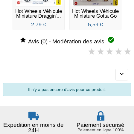
Hot Wheels Véhicule
Hot Wheels Véhicule
Ho
Miniature Draggin'...
Miniature Gotta Go
Mi
-...
2,79 €
5,59 €


Avis (0) - Modération des avis

Il n'y a pas encore d'avis pour ce produit.
Expédition en moins de
Paiement sécurisé
24H
Paiement en ligne 100%