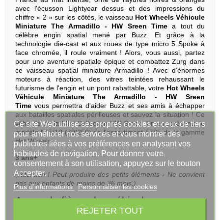
avec l'écusson Lightyear dessus et des impressions du
chiffre « 2 » sur les côtés, le vaisseau
Hot Wheels Véhicule
Miniature The Armadillo - HW Sreen Time
a tout du
célèbre engin spatial mené par Buzz. Et grâce à la
technologie die-cast et aux roues de type micro 5 Spoke à
face chromée, il roule vraiment ! Alors, vous aussi, partez
pour une aventure spatiale épique et combattez Zurg dans
ce vaisseau spatial miniature Armadillo ! Avec d’énormes
moteurs à réaction, des vitres teintées rehaussant le
futurisme de l'engin et un pont rabattable, votre
Hot Wheels
Véhicule Miniature The Armadillo - HW Sreen
Time
vous permettra d'aider Buzz et ses amis à échapper
aux batailles spatiales périlleuses et sauvez la situation ! Ce
véhicule de la Mini Collection HW Sreen Time représente le
Ce site Web utilise ses propres cookies et ceux de tiers
modèle N°5/10 (79/250) de l'assortiment 5785 de la gamme
pour améliorer nos services et vous montrer des
Hot Wheels.
publicités liées à vos préférences en analysant vos
habitudes de navigation. Pour donner votre
3 ans+
consentement à son utilisation, appuyez sur le bouton
Accepter.
(Attention ! Peut produire des petits éléments - Ne convient
pas aux enfants de moins de 36 mois.)
Plus d'informations
Personnaliser les cookies
A vous la fièvre des véhicules
d'exception avec les Mini Collections
REJETER TOUT
Hot Wheels !