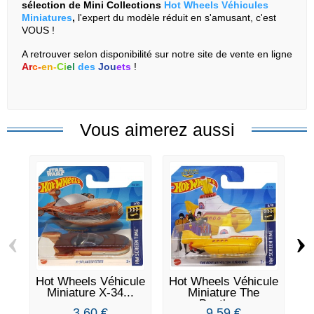
sélection de Mini Collections
Hot Wheels Véhicules
Miniatures
,
l'expert du modèle réduit en s'amusant, c'est
VOUS !
A retrouver selon disponibilité sur notre site de vente en ligne
Ar
c
-
en
-
Ci
el
des
Jou
ets
!
Vous aimerez aussi
‹
›
Hot Wheels Véhicule
Hot Wheels Véhicule
Ho
Miniature X-34...
Miniature The
Beatles...
3,60 €
9,59 €