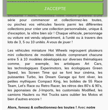
Les mini collections Hot Wheels rendent la création de votre
J'ACCEPTE
propre collection de véhicules Hot Wheels encore plus
amusante ! Alors, choisissez votre voiture préférée d'une
série pour commencer et collectionnez-les toutes,
ou piochez vos véhicules favoris parmi les différentes
collections pour créer une collection personnalisée, unique &
d'exception, la vôtre bien sûr ! Chaque véhicule, personnage
ou voiture est vendu séparément, à l'unité ou à travers des
lots de 3, 5 ou 10 unités. A vous de jouer !
Les véhicules miniature Hot Wheels regroupent plusieurs
mini collections de modèles réduits comprenant chacune
entre 5 à 10 modèles développés sur diverses thématiques
comme, par exemple, les artistiques Art Cars,
les technologiques Experimotors, les écologiques Green
Speed, les Screen Time qui se font leur cinéma, les
puissantes Turbo, les Dream Garage qui font rêver, les
petites mythiques Compact King, les bolides de 55 Race
Team, Let's Race ou Retro Racer, les rétros des 80's & 90's,
les japonaises de J-Imports, les customisés Modified, les
camions Haulers ou Hot Trucks sans oublier les Motos et
bien d'autres encore !
Alors, foncez & collectionnez-les toutes !
Avec
notre