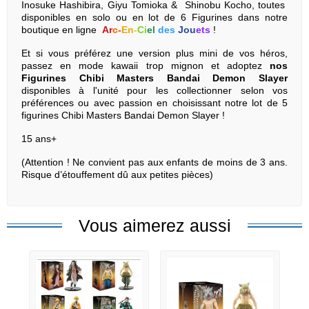
Inosuke Hashibira, Giyu Tomioka &
Shinobu Kocho, toutes
disponibles en solo ou en lot de 6 Figurines dans notre
boutique en ligne
Ar
c
-
En
-
Ci
el
des
Jou
ets
!
Et si vous préférez une version plus mini de vos héros,
passez en mode kawaii trop mignon et adoptez
nos
Figurines Chibi Masters Bandai Demon Slayer
disponibles à l'unité pour les collectionner selon vos
préférences ou avec passion en choisissant notre lot de 5
figurines Chibi Masters Bandai Demon Slayer !
15 ans+
(Attention ! Ne convient pas aux enfants de moins de 3 ans.
Risque d’étouffement dû aux petites pièces)
Vous aimerez aussi