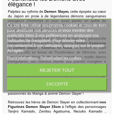
élégance !
Palpitez au rythme de
Demon Slayer,
cette épopée au cœur
du Japon en proie à de légendaires démons sanguinaires
mangeurs d’hommes et vous aussi partez en quête de
Ce site Web utilise ses propres cookies et ceux de tiers
démons à chasser pour sauver Nezuko et devenir un vrai
maître Pourfendeur de Démons !
pour améliorer nos services et vous montrer des
publicités liées à vos préférences en analysant vos
La figurine sur socle noir de 15cm de haut env. personnifie
habitudes de navigation. Pour donner votre
élégamment le Pourfendeur de Démons
Zenitsu Agatsuma
consentement à son utilisation, appuyez sur le bouton
de
Demon Slayer : Kimetsu no Yaiba
. La posture du sujet
Accepter.
(non articulé) en tenue de Pourfendeur de Démons, avec
son
haori
en dégradé de jaune orangé aux motifs blancs
Plus d'informations
Personnaliser les cookies
triangulaires, ses cheveux blonds aux pointes orangées à
l’image de la foudre qui le frappa et son sabre en mains prêt
REJETER TOUT
à combattre, est d’un bel effet scénique. Vous ne manquerez
pas de l’exposer fièrement ! Et grâce à son emballage
cartonné richement décoré, la
Figurine Demon Slayer
J'ACCEPTE
Zenitsu Agatsuma 15cm
constitue un
cadeau idéal
pour
les fans de longues dates comme pour les nouveaux
passionnés du Manga &
animé
Demon Slayer !
Retrouvez les héros de Demon Slayer en collectionnant
nos
Figurines Demon Slayer 15cm
à l’effigie des personnages
Tanjiro Kamado, Zenitsu Agatsuma, Nezuko Kamado ,