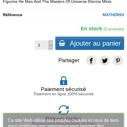
Figurine He Man And The Masters Of Universe Eternia Minis
Référence
MATHDR63
En stock
(5 produits)
Ajouter au panier
Partager
Paiement sécurisé
Paiement en ligne 100% sécurisé
Retours faciles
Ce site Web utilise ses propres cookies et ceux de tiers
Retours possibles pendant 14 jours
pour améliorer nos services et vous montrer des