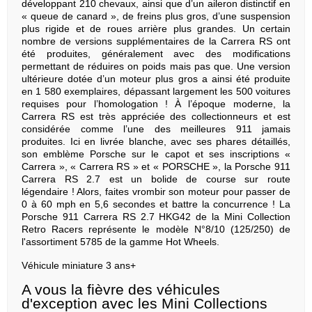
développant 210 chevaux, ainsi que d’un aileron distinctif en
« queue de canard », de freins plus gros, d’une suspension
plus rigide et de roues arrière plus grandes. Un certain
nombre de versions supplémentaires de la Carrera RS ont
été produites, généralement avec des modifications
permettant de réduires on poids mais pas que. Une version
ultérieure dotée d’un moteur plus gros a ainsi été produite
en 1 580 exemplaires, dépassant largement les 500 voitures
requises pour l’homologation ! À l’époque moderne, la
Carrera RS est très appréciée des collectionneurs et est
considérée comme l’une des meilleures 911 jamais
produites. Ici en livrée blanche, avec ses phares détaillés,
son emblème Porsche sur le capot et ses inscriptions «
Carrera », « Carrera RS » et « PORSCHE », la Porsche 911
Carrera RS 2.7 est un bolide de course sur route
légendaire ! Alors, faites vrombir son moteur pour passer de
0 à 60 mph en 5,6 secondes et battre la concurrence ! La
Porsche 911 Carrera RS 2.7 HKG42 de la Mini Collection
Retro Racers représente le modèle N°8/10 (125/250) de
l'assortiment 5785 de la gamme Hot Wheels.
Véhicule miniature 3 ans+
A vous la fièvre des véhicules
d'exception avec les Mini Collections