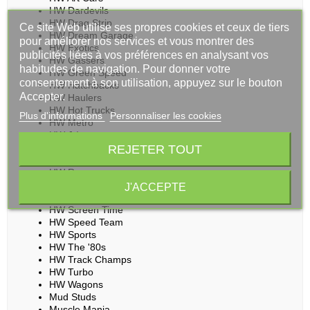
HW Dardevils
HW Drag Strip
Ce site Web utilise ses propres cookies et ceux de tiers
HW Dream Garage
pour améliorer nos services et vous montrer des
HW Exotics
publicités liées à vos préférences en analysant vos
HW Gassers
habitudes de navigation. Pour donner votre
HW Green Speed
consentement à son utilisation, appuyez sur le bouton
HW Hatchbacks
Accepter.
HW Haulers
HW Hot Trucks
Plus d'informations
Personnaliser les cookies
HW Metro
HW J-Imports
REJETER TOUT
HW Modified
HW Moto
HW Rescue
HW Ride-Ons
J'ACCEPTE
HW Roadsters
HW Screen Time
HW Speed Team
HW Sports
HW The '80s
HW Track Champs
HW Turbo
HW Wagons
Mud Studs
Muscle Mania