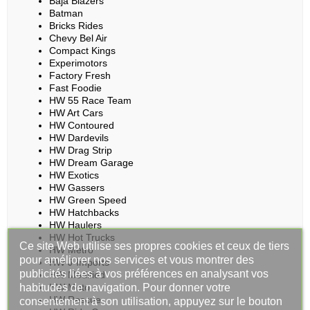
Baja Blazers
Batman
Bricks Rides
Chevy Bel Air
Compact Kings
Experimotors
Factory Fresh
Fast Foodie
HW 55 Race Team
HW Art Cars
HW Contoured
HW Dardevils
HW Drag Strip
HW Dream Garage
HW Exotics
HW Gassers
HW Green Speed
HW Hatchbacks
HW Haulers
HW Hot Trucks
Ce site Web utilise ses propres cookies et ceux de tiers
HW Metro
pour améliorer nos services et vous montrer des
HW J-Imports
publicités liées à vos préférences en analysant vos
HW Modified
habitudes de navigation. Pour donner votre
HW Moto
HW Rescue
consentement à son utilisation, appuyez sur le bouton