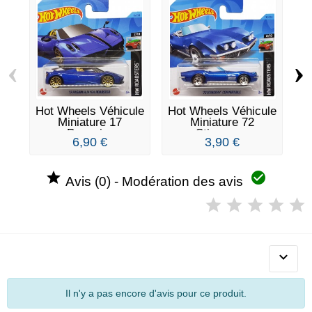
‹
›
Hot Wheels Véhicule
Hot Wheels Véhicule
Ho
Miniature 17
Miniature 72
Mi
Pagani...
Stingray...
6,90 €
3,90 €


Avis (0) - Modération des avis

Il n'y a pas encore d'avis pour ce produit.