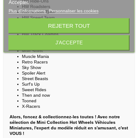
HW Ride-Ons
Accepter.
HW Roadsters
Plus d'informations
Personnaliser les cookies
HW Screen Time
HW Speed Team
HW Sports
REJETER TOUT
HW The '80s
HW Track Champs
HW Turbo
J'ACCEPTE
HW Wagons
Mud Studs
Muscle Mania
Retro Racers
Sky Show
Spoiler Alert
Street Beasts
Surf's Up
Sweet Rides
Then and now
Tooned
X-Racers
Alors, foncez & collectionnez-les toutes ! Avec notre
sélection de Mini Collection Hot Wheels Véhicules
Miniatures, l'expert du modèle réduit en s'amusant, c'est
VOUS !