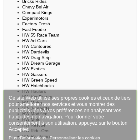
Bricks Rides
Chevy Bel Air
Compact Kings
Experimotors
Factory Fresh
Fast Foodie
HW 55 Race Team
HW Art Cars
HW Contoured
HW Dardevils
HW Drag Strip
HW Dream Garage
HW Exotics
HW Gassers
HW Green Speed
HW Hatchbacks
HW Haulers
HW Hot Trucks
Ce site Web utilise ses propres cookies et ceux de tiers
HW Metro
pour améliorer nos services et vous montrer des
HW J-Imports
publicités liées à vos préférences en analysant vos
HW Modified
habitudes de navigation. Pour donner votre
HW Moto
consentement à son utilisation, appuyez sur le bouton
HW Rescue
Accepter.
HW Ride-Ons
HW Roadsters
Plus d'informations
Personnaliser les cookies