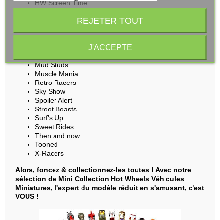
HW Screen Time
HW Speed Team
REJETER TOUT
HW Sports
HW The '80s
HW Track Champs
J'ACCEPTE
HW Turbo
HW Wagons
Mud Studs
Muscle Mania
Retro Racers
Sky Show
Spoiler Alert
Street Beasts
Surf's Up
Sweet Rides
Then and now
Tooned
X-Racers
Alors, foncez & collectionnez-les toutes ! Avec notre
sélection de Mini Collection Hot Wheels Véhicules
Miniatures, l'expert du modèle réduit en s'amusant, c'est
VOUS !