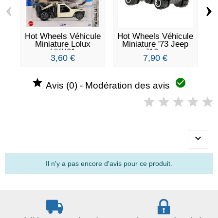
‹
›
Hot Wheels Véhicule
Hot Wheels Véhicule
Ho
Miniature Lolux
Miniature '73 Jeep
HKK01
J10...
3,60 €
7,90 €


Avis (0) - Modération des avis

Il n'y a pas encore d'avis pour ce produit.