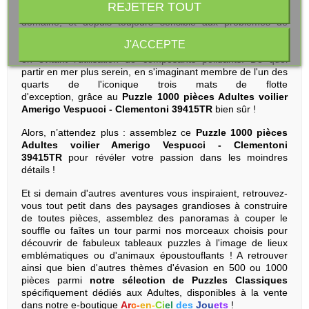
REJETER TOUT
nom de ce voilier militaire. Fort de son expérience dans le
domaine, et depuis toujours sensible aux problèmes de
l'environnement, Clementoni propose ici un produit
J'ACCEPTE
remarquable qui exploite largement les matériaux recyclés,
en évitant l'utilisation de composants polluants. De quoi
partir en mer plus serein, en s'imaginant membre de l'un des
quarts de l'iconique trois mats de flotte
d'exception, grâce au
Puzzle 1000 pièces Adultes voilier
Amerigo Vespucci - Clementoni 39415TR
bien sûr !
Alors, n’attendez plus : assemblez ce
Puzzle 1000 pièces
Adultes voilier Amerigo Vespucci - Clementoni
39415TR
pour révéler votre passion dans les moindres
détails !
Et si demain d'autres aventures vous inspiraient, retrouvez-
vous tout petit dans des paysages grandioses à construire
de toutes pièces, assemblez des panoramas à couper le
souffle ou faîtes un tour parmi nos morceaux choisis pour
découvrir de fabuleux tableaux puzzles à l'image de lieux
emblématiques ou d'animaux époustouflants ! A retrouver
ainsi que bien d'autres thèmes d'évasion en 500 ou 1000
pièces parmi
notre sélection de Puzzles Classiques
spécifiquement dédiés aux Adultes,
disponibles à la vente
dans notre e-boutique
Ar
c
-
en
-
Ci
el
des
Jou
ets
!