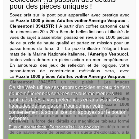
pour des pièces uniques !
Soyez prêt sur le pont pour appareiller avec prestige avec
ce
Puzzle 1000 pièces Adultes voilier Amerigo Vespucci -
Clementoni 39415TR !
A partir d'un coffret cartonné carré
de dimensions 20 x 20 x 6cm de belles finitions et illustré de
vues du sujet à assembler, passez en revue les 1000 pièces
de ce puzzle de haute qualité et partez en mission pour un
passe-temps de force 3 ! Le puzzle illustre l'élégant trois
mats de la Marine Nationale italienne, l'
Amerigo Vespucci
,
toutes voiles dehors en pleine action en mer tempétueuse.
En amoureux des jeux de réflexion et de logique, votre
passe-temps de constructeur méticuleux sera, avec
ce
Puzzle 1000 pièces Adultes voilier Amerigo Vespucci -
Clementoni 39415TR
un vrai plaisir ! Les images
Ce site Web utilise ses propres cookies et ceux de tiers
suggestives, la qualité d'impression la précision
d'encastrement des pièces, les matériaux robustes et
pour améliorer nos services et vous montrer des
précieux, tout de cette ligne de puzzles
High Quality
publicités liées à vos préférences en analysant vos
Collection Clementoni
dont est issu ce
Puzzle 1000
habitudes de navigation. Pour donner votre
pièces Adultes voilier Amerigo Vespucci - Clementoni
consentement à son utilisation, appuyez sur le bouton
39415TR
offre une expérience remarquable et captivante !
Accepter.
Observez la force des détails du magnifique tableau formé
une fois les 1000 pièces assemblées ! Vous êtes déjà à bord
Plus d'informations
Personnaliser les cookies
de ce navire école de prestige, en quête d'exploration, à la
manière du célèbre navigateur florentin qui a su inspirer le