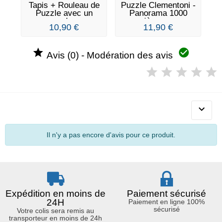
Tapis + Rouleau de
Puzzle Clementoni -
P
Puzzle avec un
Panorama 1000
puzzle...
pièces -...
10,90 €
11,90 €


Avis (0) - Modération des avis

Il n'y a pas encore d'avis pour ce produit.
Expédition en moins de
Paiement sécurisé
24H
Paiement en ligne 100%
sécurisé
Votre colis sera remis au
transporteur en moins de 24h