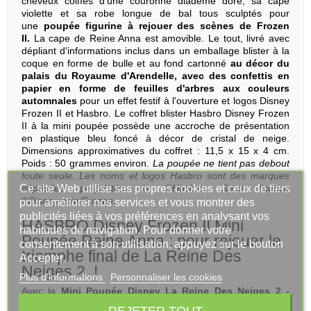
cheveux coiffés d'une couronne diadème doré, sa cape
violette et sa robe longue de bal tous sculptés pour
une
poupée figurine à rejouer des scènes de Frozen
II.
La cape de Reine Anna est amovible. Le tout, livré avec
dépliant d'informations inclus dans un emballage blister à la
coque en forme de bulle et au fond cartonné
au décor du
palais du Royaume d'Arendelle, avec des confettis en
papier en forme de feuilles d'arbres aux couleurs
automnales
pour un effet festif à l'ouverture et logos Disney
Frozen II et Hasbro. Le coffret blister Hasbro Disney Frozen
II à la mini poupée possède une accroche de présentation
en plastique bleu foncé à décor de cristal de neige.
Dimensions approximatives du coffret : 11,5 x 15 x 4 cm.
Poids : 50 grammes environ.
La poupée ne tient pas debout
toute seule.
Les noms et logos Hasbro sont des marques
Ce site Web utilise ses propres cookies et ceux de tiers
déposées propriétés de ©Hasbro. Sous licence
©Disney.com/Frozen.
pour améliorer nos services et vous montrer des
publicités liées à vos préférences en analysant vos
HASBRO Disney Frozen II Mini
habitudes de navigation. Pour donner votre
Poupée Reine Anna : pour rejouer le
consentement à son utilisation, appuyez sur le bouton
triomphe final de La Reine Des
Accepter.
Neiges 2 !
Plus d'informations
Personnaliser les cookies
Avec la
Mini Poupée Disney La Reine Des Neiges 2 -
Reine Anna
de
HASBRO
, vous allez aimer revivre les
REJETER TOUT