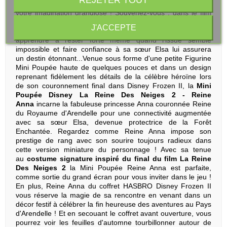
instants triomphants du final du film Disney selon
votre imagination grandiose ! Souvenez-vous : dans le film
Disney Frozen II, l'optimisme et la persévérance
J'ACCEPTE
inébranlables d'Anna sont mis à rude épreuve. Elle doit
apprendre à rester forte même quand l'issue semble
impossible et faire confiance à sa sœur Elsa lui assurera
un destin étonnant...Venue sous forme d'une petite Figurine
Mini Poupée haute de quelques pouces et dans un design
reprenant fidèlement les détails de la célèbre héroïne lors
de son couronnement final dans Disney Frozen II, la
Mini
Poupée Disney La Reine Des Neiges 2 - Reine
Anna
incarne la fabuleuse princesse Anna couronnée Reine
du Royaume d'Arendelle pour une connectivité augmentée
avec sa sœur Elsa, devenue protectrice de la Forêt
Enchantée. Regardez comme Reine Anna impose son
prestige de rang avec son sourire toujours radieux dans
cette version miniature du personnage ! Avec sa tenue
au
costume signature inspiré du final du film La Reine
Des Neiges 2
la Mini Poupée Reine Anna est parfaite,
comme sortie du grand écran pour vous inviter dans le jeu !
En plus, Reine Anna du coffret HASBRO Disney Frozen II
vous réserve la magie de sa rencontre en venant dans un
décor festif à célébrer la fin heureuse des aventures au Pays
d'Arendelle ! Et en secouant le coffret avant ouverture, vous
pourrez voir les feuilles d'automne tourbillonner autour de