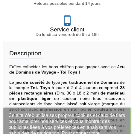
Retours possibles pendant 14 jours
Service client
Du lundi au vendredi de 9h à 18h
Description
Faîtes coïncider les bons chiffres pour gagner avec ce
Jeu
de Dominos de Voyage - Toi Toys !
Le
jeu de société
de type
jeu traditionnel de Dominos
de
la marque
Toi- Toys
à jouer à 2 à 4 joueurs comprend
28
pièces rectangulaires
(Dim. 36 x 18 x 2 mm)
de matériau
en plastique léger
de couleur noire tous recouverts
d'autocollants de fond blanc laissé soit vierge (marque du
zéro) soit avec
impression en noir ou en couleurs vives
(jaune, rouge, vert, bleu)
de points en nombre variable
Ce site Web utilise ses propres cookies et ceux de tiers
pour symboliser les chiffres allant de 1 à 6
, tous en
pour améliorer nos services et vous montrer des
combinaison variable sur chacun des 2 secteurs
publicités liées à vos préférences en analysant vos
(matérialisés par une barre verticale noire) des pièces de
habitudes de navigation. Pour donner votre