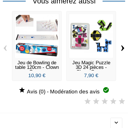
Vous aimerez aussi
‹
›
Jeu de Bowling de
Jeu Magic Puzzle
J
table 120cm - Clown
3D 24 pièces -
Games
Clown Games
10,90 €
7,90 €


Avis (0) - Modération des avis
