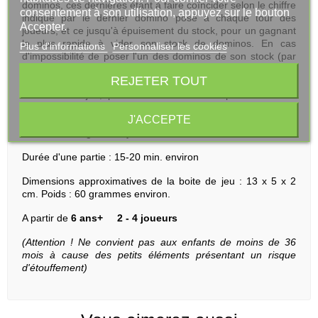
dominos, ces dernières étant à faire coïncider selon le chiffre
consentement à son utilisation, appuyez sur le bouton
indiqué par le dernier domino posé à chaque tour des
Accepter.
joueurs, et ce jusqu'à épuisement du stock, pour un gagnant
le plus rapide à vider son stock de dominos. En cas
Plus d'informations
Personnaliser les cookies
d'impossibilité de poser l'un des dominos de son stock (par
absence d'un chiffre correspondant à l'une ou l'autre des
REJETER TOUT
extrémités de la ligne de dominos déjà posés), le joueur, lors
son tour de jeu, pioche dans la réserve pour tenter de
trouver une pièce de domino adéquate. Le tout livré en boîte
J'ACCEPTE
de jeu style pochette cartonnée illustrée, avec label
"Domino" et logo Toi Toys.
Durée d'une partie : 15-20 min. environ
Dimensions approximatives de la boite de jeu : 13 x 5 x 2
cm. Poids : 60 grammes environ.
A partir de
6 ans+
2 - 4 joueurs
(Attention ! Ne convient pas aux enfants de moins de 36
mois à cause des petits éléments présentant un risque
d'étouffement)