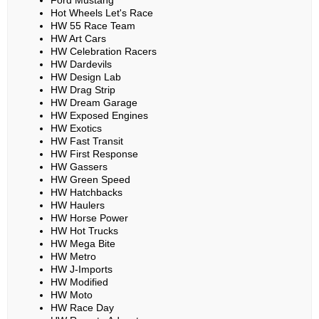
Ford Mustang
Hot Wheels Let's Race
HW 55 Race Team
HW Art Cars
HW Celebration Racers
HW Dardevils
HW Design Lab
HW Drag Strip
HW Dream Garage
HW Exposed Engines
HW Exotics
HW Fast Transit
HW First Response
HW Gassers
HW Green Speed
HW Hatchbacks
HW Haulers
HW Horse Power
HW Hot Trucks
HW Mega Bite
HW Metro
HW J-Imports
HW Modified
HW Moto
HW Race Day