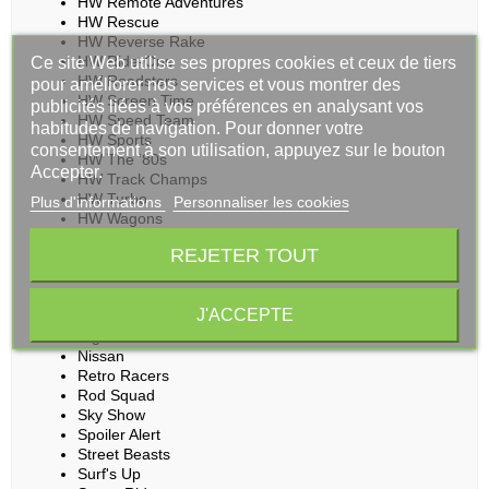
HW Remote Adventures
HW Rescue
HW Reverse Rake
HW Ride-Ons
Ce site Web utilise ses propres cookies et ceux de tiers
HW Roadsters
pour améliorer nos services et vous montrer des
HW Screen Time
publicités liées à vos préférences en analysant vos
HW Speed Team
habitudes de navigation. Pour donner votre
HW Sports
consentement à son utilisation, appuyez sur le bouton
HW The '80s
Accepter.
HW Track Champs
HW Turbo
Plus d'informations
Personnaliser les cookies
HW Wagons
HW Xtreme Sports
REJETER TOUT
Marvel
Motor Show
Mud Studs
J'ACCEPTE
Muscle Mania
Nightburnerz
Nissan
Retro Racers
Rod Squad
Sky Show
Spoiler Alert
Street Beasts
Surf's Up