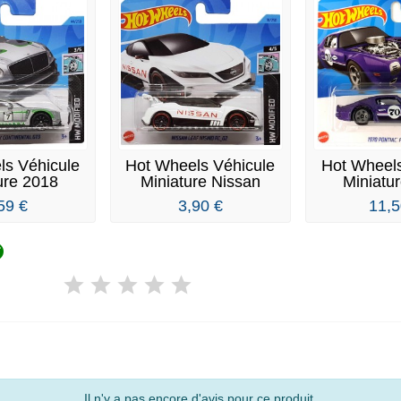
ls Véhicule
Hot Wheels Véhicule
Hot Wheels
ure 2018
Miniature Nissan
Miniatu
ley...
Leaf...
Ponti
59 €
3,90 €
11,5

Il n'y a pas encore d'avis pour ce produit.