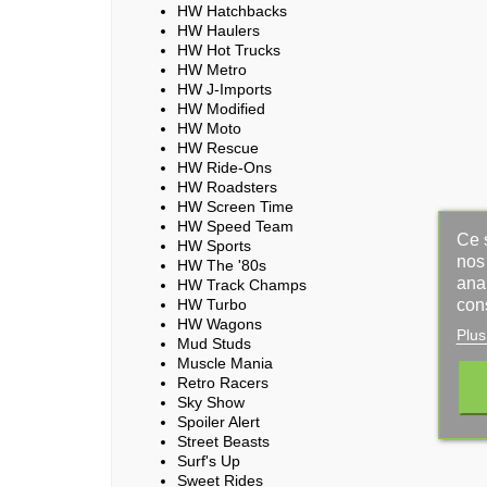
HW Hatchbacks
HW Haulers
HW Hot Trucks
HW Metro
HW J-Imports
HW Modified
HW Moto
HW Rescue
HW Ride-Ons
HW Roadsters
HW Screen Time
HW Speed Team
Ce s
HW Sports
nos 
HW The '80s
ana
HW Track Champs
con
HW Turbo
HW Wagons
Plus
Mud Studs
Muscle Mania
Retro Racers
Sky Show
Spoiler Alert
Street Beasts
Surf's Up
Sweet Rides