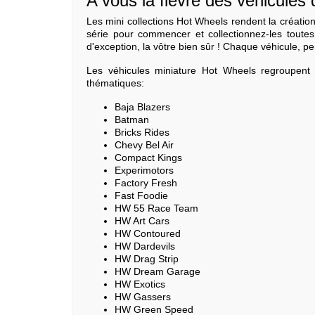
A vous la fièvre des véhicules 
Les mini collections Hot Wheels rendent la créatio
série pour commencer et collectionnez-les toutes,
d'exception, la vôtre bien sûr ! Chaque véhicule, pe
Les véhicules miniature Hot Wheels regroupent
thématiques:
Baja Blazers
Batman
Bricks Rides
Chevy Bel Air
Compact Kings
Experimotors
Factory Fresh
Fast Foodie
HW 55 Race Team
HW Art Cars
HW Contoured
HW Dardevils
HW Drag Strip
HW Dream Garage
HW Exotics
HW Gassers
HW Green Speed