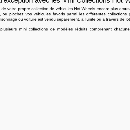
d'exception avec les Mini Collections Hot 
n de votre propre collection de véhicules Hot Wheels encore plus amusan
 ou piochez vos véhicules favoris parmi les différentes collections
rsonnage ou voiture est vendu séparément, à l'unité ou à travers de lot
 plusieurs mini collections de modèles réduits comprenant chacun