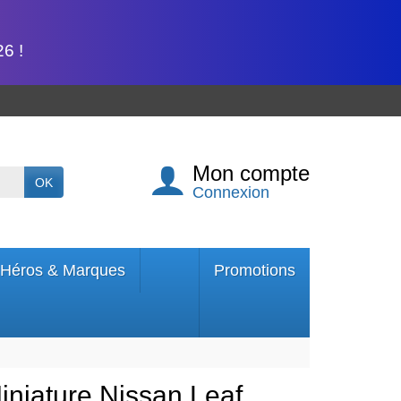
6 !
Mon compte
OK
Connexion
Héros & Marques
Promotions
iniature Nissan Leaf