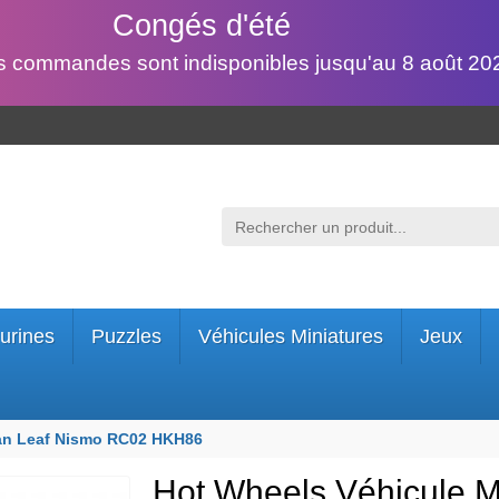
Congés d'été
s commandes sont indisponibles jusqu'au 8 août 202
urines
Puzzles
Véhicules Miniatures
Jeux
san Leaf Nismo RC02 HKH86
Hot Wheels Véhicule M