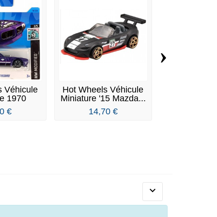
›
 Véhicule
Hot Wheels Véhicule
Hot Wheels 
re 1970
Miniature '15 Mazda...
Miniatur
ac...
Speeder
0 €
14,70 €
3,70 
