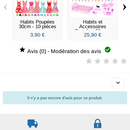
‹
›
Habits Poupées
Habits et
30cm - 10 pièces
Accessoires
Poupées 30cm -
3,90 €
25,90 €
33...


Avis (0) - Modération des avis

Il n'y a pas encore d'avis pour ce produit.