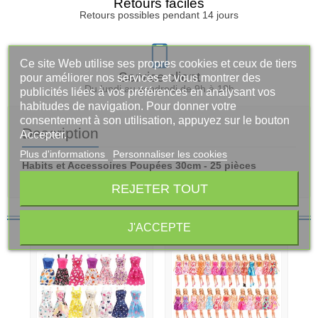
Retours faciles
Retours possibles pendant 14 jours
Ce site Web utilise ses propres cookies et ceux de tiers
Service client
pour améliorer nos services et vous montrer des
Du lundi au vendredi de 9h à 18h
publicités liées à vos préférences en analysant vos
habitudes de navigation. Pour donner votre
consentement à son utilisation, appuyez sur le bouton
Description
Accepter.
Plus d'informations
Personnaliser les cookies
Habits et Accessoires Poupées 30cm - 25 pièces
REJETER TOUT
Vous aimerez aussi
J'ACCEPTE