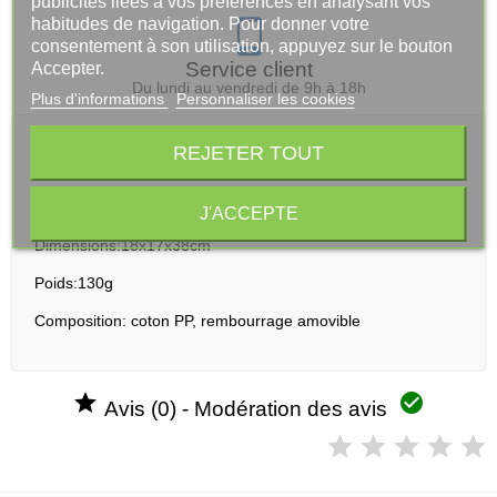
publicités liées à vos préférences en analysant vos
habitudes de navigation. Pour donner votre
consentement à son utilisation, appuyez sur le bouton
Service client
Accepter.
Du lundi au vendredi de 9h à 18h
Plus d'informations
Personnaliser les cookies
REJETER TOUT
Description
Peluche dinosaure vert 38cm
J'ACCEPTE
Dimensions:18x17x38cm
Poids:130g
Composition: coton PP, rembourrage amovible


Avis (0) - Modération des avis