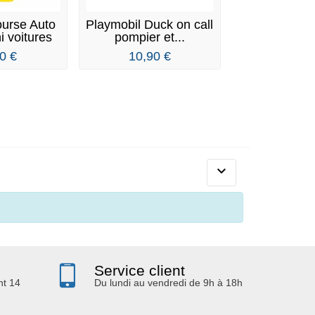
ourse Auto
Playmobil Duck on call
Playmobil
i voitures
pompier et...
Special Pl
Héro
0 €
10,90 €
7,90 

Service client
nt 14
Du lundi au vendredi de 9h à 18h