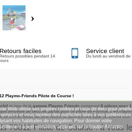
›
Retours faciles
Service client
Retours possibles pendant 14
Du lundi au vendredi de
jours
2 Playmo-Friends Pilote de Course !
obil
et issu de la
gamme Playmo Friends
comprend
8 pièces avec 1
ite Web utilise ses propres cookies et ceux de tiers pour amélio
ue amovible de sécurité parfait pour ce pilote de Formule 1 en Playmo
services et vous montrer des publicités liées à vos préférences
ré en coffret blister au fond cartonné illustrant une piste de course aut
lysant vos habitudes de navigation. Pour donner votre
70812 Pilote de Course : à vous le 
sentement à son utilisation, appuyez sur le bouton Accepter.