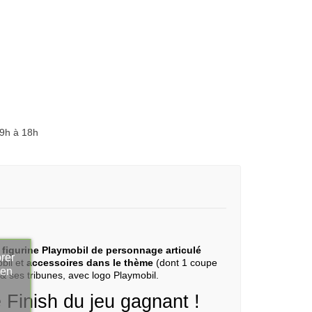
 9h à 18h
 figurine Playmobil de personnage articulé
rer
bil et
accessoires dans le thème
(dont 1 coupe
 en
o & ses tribunes, avec logo Playmobil.
Finish du jeu gagnant !