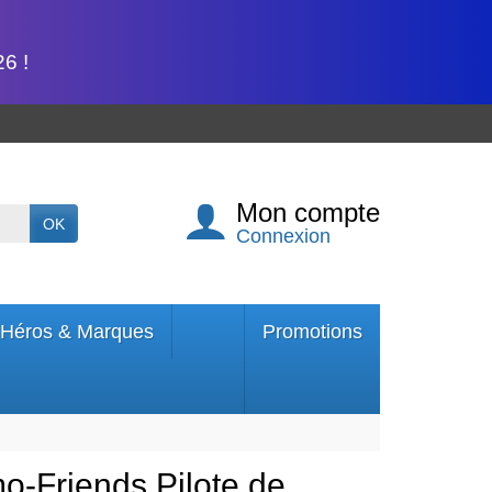
6 !
Mon compte
OK
Connexion
Héros & Marques
Promotions
o-Friends Pilote de