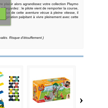
 plaisir alors agrandissez votre collection Playmo
 !
Regardez : le pilote vient de remporter la course,
heureux de cette aventure vécue à pleine vitesse, il
d'imagination palpitant à vivre pleinement avec cette
valés. Risque d'étouffement.)
›