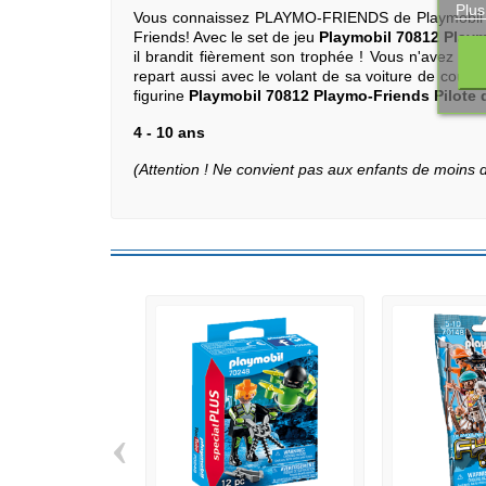
Plus
Vous connaissez PLAYMO-FRIENDS de Playmobil ? Ave
Friends! Avec le set de jeu
Playmobil 70812 Play
il brandit fièrement son trophée ! Vous n'avez qu'à
repart aussi avec le volant de sa voiture de course 
figurine
Playmobil 70812 Playmo-Friends Pilote
4 - 10 ans
(Attention ! Ne convient pas aux enfants de moins 
‹