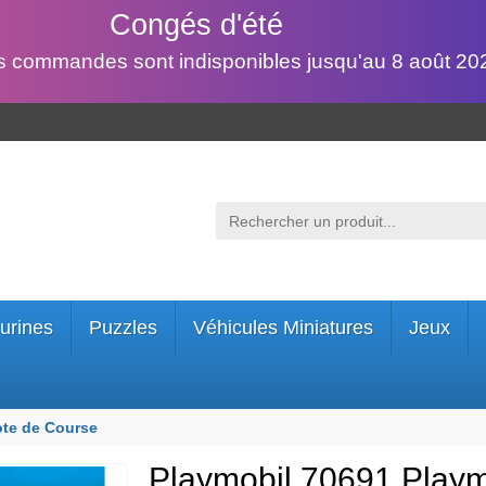
Congés d'été
s commandes sont indisponibles jusqu'au 8 août 202
urines
Puzzles
Véhicules Miniatures
Jeux
ote de Course
Playmobil 70691 Playm