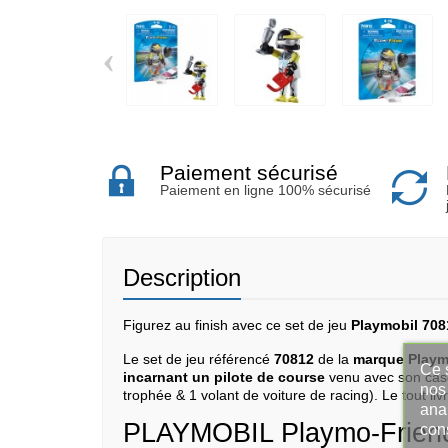
‹
Paiement sécurisé
Paiement en ligne 100% sécurisé
Description
Figurez au finish avec ce set de jeu
Playmobil 7081
Le set de jeu référencé
70812
de la
marque Playm
Ce s
incarnant un pilote de course
venu avec son casq
nos 
trophée & 1 volant de voiture de racing). Le tout liv
ana
PLAYMOBIL Playmo-Friends 
con