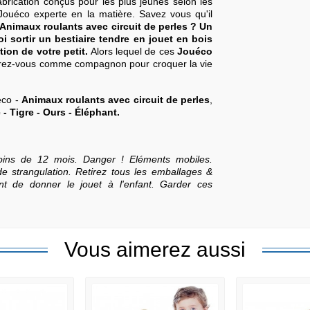
brication conçus pour les plus jeunes selon les
Jouéco experte en la matière. Savez vous qu'il
 Animaux roulants avec circuit de perles ? Un
i sortir un bestiaire tendre en jouet en bois
ion de votre petit.
Alors lequel de ces
Jouéco
rez-vous comme compagnon pour croquer la vie
éco -
Animaux roulants avec circuit de perles
,
- Tigre - Ours - Éléphant.
oins de 12 mois. Danger ! Eléments mobiles.
e strangulation. Retirez tous les emballages &
ant de donner le jouet à l'enfant. Garder ces
Vous aimerez aussi