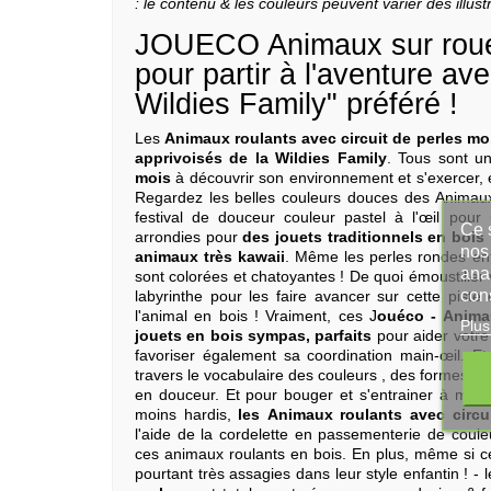
: le contenu & les couleurs peuvent varier des illust
JOUECO Animaux sur roues 
pour partir à l'aventure a
Wildies Family" préféré !
Les
Animaux roulants avec circuit de perles m
apprivoisés de la Wildies Family
. Tous sont u
mois
à découvrir son environnement et s'exercer, 
Regardez les belles couleurs douces des Animaux
festival de douceur couleur pastel à l'œil pou
Ce s
arrondies pour
des jouets traditionnels en bois 
nos 
animaux très kawaii
. Même les perles rondes enfi
ana
sont colorées et chatoyantes ! De quoi émoustiller 
con
labyrinthe pour les faire avancer sur cette piste d
l'animal en bois ! Vraiment, ces J
ouéco - Animau
Plus
jouets en bois sympas, parfaits
pour aider votre
favoriser également sa coordination main-œil. Et
travers le vocabulaire des couleurs , des formes 
en douceur. Et pour bouger et s'entrainer à mar
moins hardis,
les Animaux roulants avec circu
l'aide de la cordelette en passementerie de coule
ces animaux roulants en bois. En plus, même si c
pourtant très assagies dans leur style enfantin ! - l