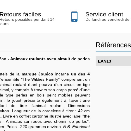
Retours faciles
Service client
Retours possibles pendant 14
Du lundi au vendredi de
jours
Références
co - Animaux roulants avec circuit de perles
EAN13
stels de la
marque Jouéco
incarne
un des 4
l'ensemble "The Wildies Family" comprenant un
nimal roulant étant pourvu d'un circuit en tige
animal, y compris à travers son corps percé d'une
 de type perles en bois peint mobiles peuvent
ain; le jouet présente également à l'avant une
ant de tirer l'animal roulant. Dimensions
viron. Longueur de la cordelette à tirer : 42 cm
1
. Livré en coffret cartonné illustré avec label "the
ck - Animaux sur roues avec chemin de perles".
7cm. Poids : 220 grammes environ.
N.B. Fabricant