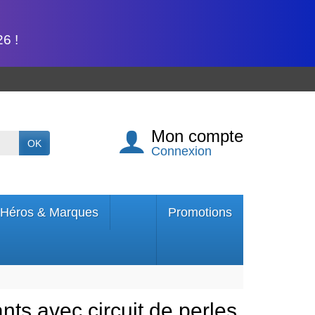
6 !
Mon compte
OK
Connexion
Héros & Marques
Promotions
ts avec circuit de perles