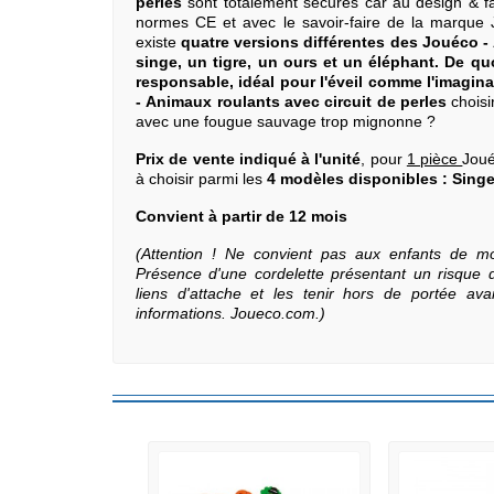
perles
sont totalement sécures car au design & fa
normes CE et avec le savoir-faire de la marque 
existe
quatre versions différentes des Jouéco -
singe, un tigre, un ours et un éléphant. De quo
responsable, idéal pour l'éveil comme l'imaginat
- Animaux roulants avec circuit de perles
choisi
avec une fougue sauvage trop mignonne ?
Prix de vente indiqué à l'unité
, pour
1 pièce
Jou
à choisir parmi les
4 modèles disponibles : Singe 
Convient à partir de 12 mois
(Attention ! Ne convient pas aux enfants de m
Présence d'une cordelette présentant un risque d
liens d'attache et les tenir hors de portée av
informations. Joueco.com.)