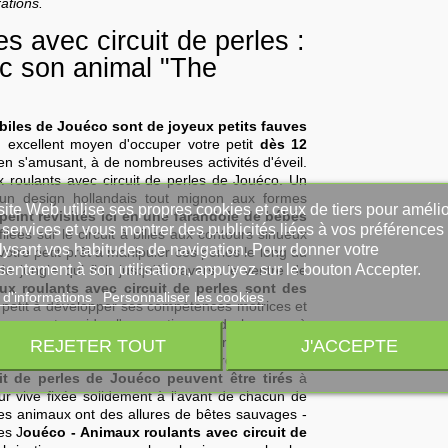
rations.
avec circuit de perles :
vec son animal "The
obiles de Jouéco
sont de joyeux petits fauves
n excellent moyen d'occuper votre petit
dès 12
en s'amusant, à de nombreuses activités d'éveil.
 roulants avec circuit de perles de Jouéco. Un
r un design hollandais tout mignon aux formes
ite Web utilise ses propres cookies et ceux de tiers pour amélio
peint revisités ici en une farandole de bébés
services et vous montrer des publicités liées à vos préférences
lées sur le circuit à billes aux contours sinueux
lysant vos habitudes de navigation. Pour donner votre
votre petit prêt à manipuler ces perles le long du
sentement à son utilisation, appuyez sur le bouton Accepter.
e jungle qui finit jusqu'à travers...le ventre de
x roulants avec circuit de perles sont des
 d'informations
Personnaliser les cookies
 petit à développer ses compétences motrices et
 avec votre aide, l'apprentissage du langage à
de chaque animal roulant Jouéco pourra s'amorcer
REJETER TOUT
J'ACCEPTE
cher, ou même se motiver à la marche pour les
it de perles de Jouéco peuvent être tirés
à
ur vive fixée solidement à l'avant de chacun de
es animaux ont des allures de bêtes sauvages -
es J
ouéco - Animaux roulants avec circuit de