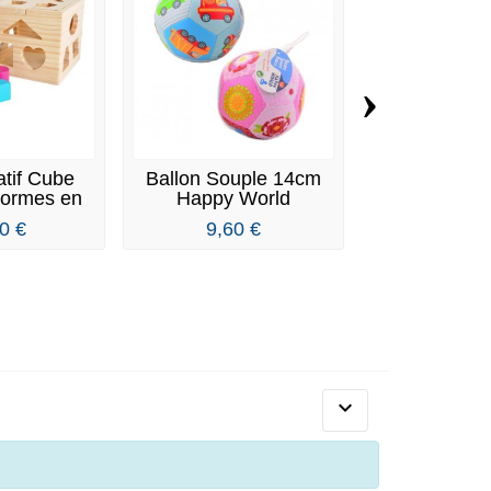
›
tif Cube
Ballon Souple 14cm
Cubes Déco
Formes en
Happy World
Multicolo
is
Empiler
0 €
9,60 €
14,90
