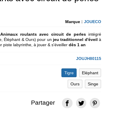
Marque :
JOUECO
x
Animaux roulants avec circuit de perles
intégré
e, Éléphant & Ours) pour un
jeu traditionnel d'éveil
à
r piste labyrinthe, à jouer & s'éveiller
dès 1 an
JOUJH80115
Tigre
Eléphant
Ours
Singe
Partager