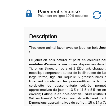
Paiement sécurisé
Paiement en ligne 100% sécurisé
Description
Tirez votre animal favori avec ce jouet en bois
Joué
!
Le jouet en bois naturel et peint en couleurs pa
modèles d'animaux sur roues
disponibles dans 
Tigre, un Singe, un ours et 1 Éléphant, chaque a
métallique serpentant autour de la silhouette de l'
large forme, tige sur laquelle 5 grosses billes
librement circuler en les poussant/tirant à la m
cordelette de passementerie colorée permett
approximatives du jouet : 13,5 x 11,5 x 5,5 cm en
environ;
Fabriqué en bois certifié FSC® C13460
Wildies Family" & "Rolling animals with bead tra
Dimensions approximatives du coffret : 15 x 14 x 